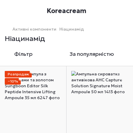
Koreacream
Активні компоненти
Ніацинамід
Ніацинамід
Фільтр
За популярністю
Розпродаж
−10%