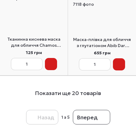
Тканинна киснева маска
Маска-плівка для обличчя
для обличчя Chamos
з глутатіоном Abib Dark
Acaci Soft Bubble
Spot Collagen Wrapping
125 грн
655 грн
Sparkling Mask Pack, 1 шт
Mask Glutathione Film 100
мл
Показати ще 20 товарів
Назад
Вперед
1
з 5