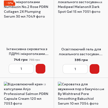
−5%
Інтенсивна сироватка з
Освітлюючий гель для
ПДРН і мікроголками
локального застосування
Numbuzin No.2 Rose PDRN
Medipeel MelanonX Dark
746 грн
395 грн
785 грн
Collagen 2X Plumping
Spot Gel 15 мл
Serum 30 мл