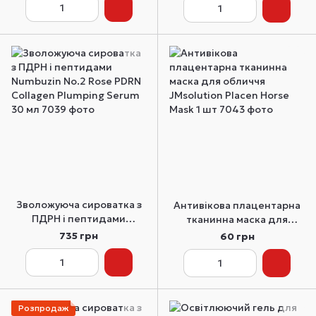
мл
Зволожуюча сироватка з
Антивікова плацентарна
ПДРН і пептидами
тканинна маска для
Numbuzin No.2 Rose PDRN
обличчя JMsolution Placen
735 грн
60 грн
Collagen Plumping Serum
Horse Mask 1 шт
30 мл
Розпродаж