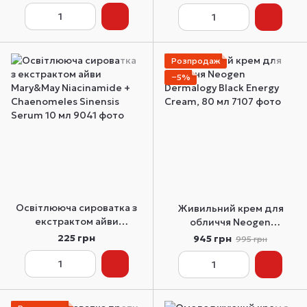
Nine Less Mela-pro
Rice&TXA Toner 200 мл
Розпродаж
−5%
Освітлююча сироватка з
Живильний крем для
екстрактом айви
обличчя Neogen
Mary&May Niacinamide +
Dermalogy Black Energy
225 грн
945 грн
995 грн
Chaenomeles Sinensis
Cream, 80 мл
Serum 10 мл