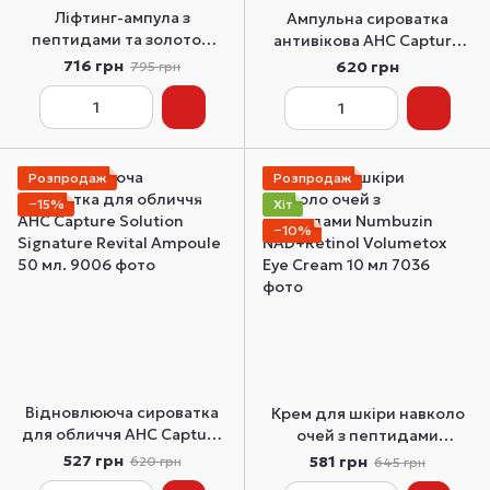
Ліфтинг-ампула з
Ампульна сироватка
пептидами та золотом
антивікова AHC Capture
Sungboon Editor Silk
Solution Signature Moist
716 грн
620 грн
795 грн
Peptide Intensive Lifting
Ampoule 50 мл
Ampoule 35 мл
Розпродаж
Розпродаж
−15%
Хіт
−10%
Відновлююча сироватка
Крем для шкіри навколо
для обличчя AHC Capture
очей з пептидами
Solution Signature Revital
Numbuzin NAD+Retinol
527 грн
581 грн
620 грн
645 грн
Ampoule 50 мл.
Volumetox Eye Cream 10