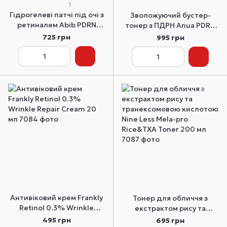
1
Гідрогелеві патчі під очі з
Зволожуючий бустер-
ретиналем Abib PDRN
тонер з ПДРН Anua PDRN
Retinal Eye Patch Glow Jelly
100 Hyaluronic Acid
725 грн
995 грн
60 шт
Booster Toner 250 мл
Антивіковий крем Frankly
Тонер для обличчя з
Retinol 0.3% Wrinkle
екстрактом рису та
Repair Cream 20 мл
транексомовою кислотою
495 грн
695 грн