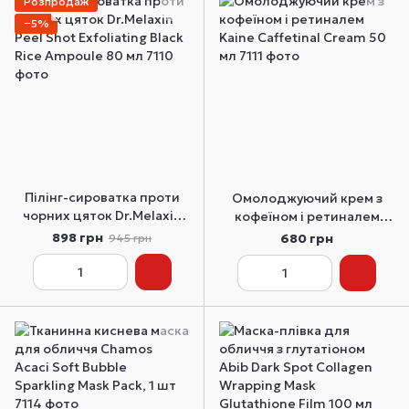
Розпродаж
−5%
Пілінг-сироватка проти
Омолоджуючий крем з
чорних цяток Dr.Melaxin
кофеїном і ретиналем
Peel Shot Exfoliating Black
Kaine Caffetinal Cream 50
898 грн
680 грн
945 грн
Rice Ampoule 80 мл
мл