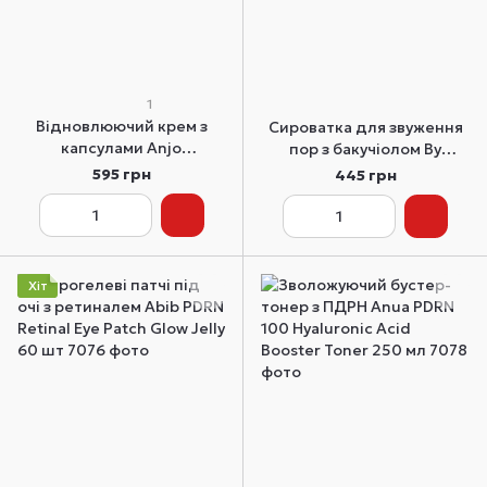
1
Відновлюючий крем з
Сироватка для звуження
капсулами Anjo
пор з бакучіолом By
Professional Salmon PDRN
Wishtrend Pore Smoothing
595 грн
445 грн
Capsule Cream 120 мл
Bakuchiol Serum 10 мл
Хіт