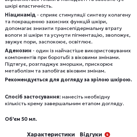
шкірі еластичність.
Ніацинамід
- сприяє стимуляції синтезу колагену
та покращенню захисних функцій шкіри,
допомагає знизити трансепідермальну втрату
вологи зі шкіри та усунути пігментацію, зволожує,
звужує пори, заспокоює, освітлює.
Аденозин
- один із найчастіше використовуваних
компонентів при боротьбі з віковими змінами.
Підтягує, розгладжує зморшки, прискорює
метаболізм та запобігає віковим змінам.
Рекомендується для догляду за зрілою шкірою.
Спосіб застосування:
нанесіть необхідну
кількість крему завершальним етапом догляду.
Об'єм 50 мл.
Характеристики
Відгуки
4