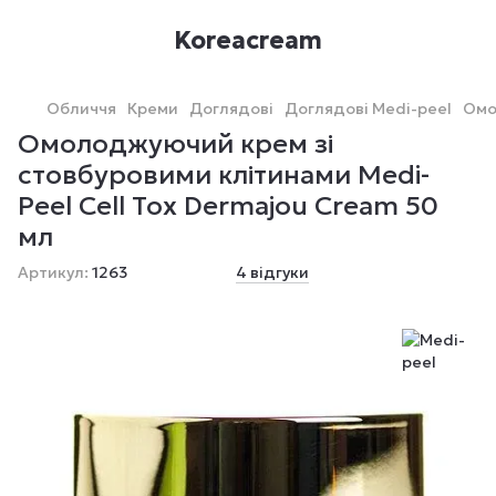
Koreacream
Обличчя
Креми
Доглядові
Доглядові Medi-peel
Омо
Омолоджуючий крем зі
стовбуровими клітинами Medi-
Peel Cell Tox Dermajou Cream 50
мл
Артикул:
1263
4 відгуки