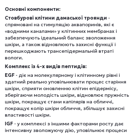
Основні компоненти:
Стовбурові клітини дамаської троянди
-
спрямовані на стимуляцію аквапоринів, які є
«водними каналами» у клітинних мембранах і
забезпечують ідеальний баланс зволоження
шкіри, а також відновлюють захисні функції і
перешкоджають трансепідермальній втраті
вологи.
Комплекс із 4-х видів пептидів:
EGF
- діє на молекулярному і клітинному рівні і
здатний реально уповільнювати процес старіння
шкіри, сприяти оновленню клітин епідермісу,
зберігаючи молодість шкіри, відновлює пружність
шкіри, покращує стани капілярів на обличчі,
покращує колір шкіри обличчя, збільшує захисні
властивості шкіри.
IGF
- у комплексі з іншими факторами росту дає
інтенсивну зволожуючу дію, уповільнює процеси