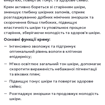
енергією, повертає тонус та здорове сяйво.
Крем активно бореться зі старінням шкіри,
зменшує глибину шкірних заломів, сприяє
розгладжуванню дрібних мімічних зморшок та
скорочення більш глибоких, підвищує
еластичність шкіри та уповільнює процеси
старіння, зберігаючи молодість та здоров'я шкіри.
Основні функції крему:
Інтенсивно зволожує та підтримує
оптимальний рівень вологи в клітинах
епідермісу;
М'яко освітлює загальний тон шкіри, допомагає
скоротити вираженість небажаної пігментації
та вікових плям;
Підвищує тонус шкіри та повертає здорове
сяйво;
Розгладжує зморшки та продовжує молодість
шкіри.