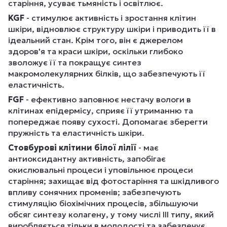
старіння, усуває тьмяність і освітлює.
KGF
- стимулює активність і зростання клітин
шкіри, відновлює структуру шкіри і приводить її в
ідеальний стан. Крім того, він є джерелом
здоров'я та краси шкіри, оскільки глибоко
зволожує її та покращує синтез
макромолекулярних білків, що забезпечують її
еластичність.
FGF
- ефективно заповнює нестачу вологи в
клітинах епідермісу, сприяє її утриманню та
попереджає появу сухості. Допомагає зберегти
пружність та еластичність шкіри.
Стовбурові клітини білої лілії
- має
антиоксидантну активність, запобігає
окислювальні процеси і уповільнює процеси
старіння; захищає від фотостаріння та шкідливого
впливу сонячних променів; забезпечують
стимуляцію біохімічних процесів, збільшуючи
обсяг синтезу колагену, у тому числі III типу, який
виробляється тільки в молодості та забезпечує