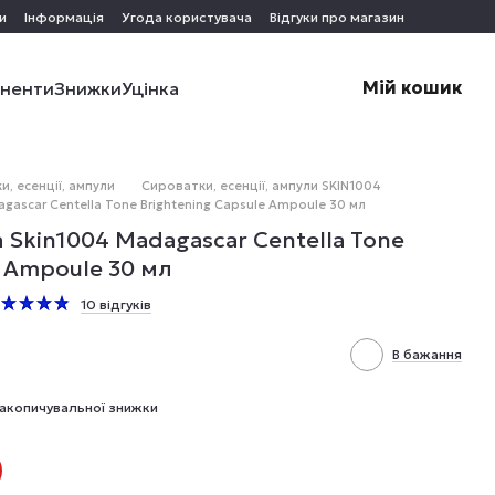
и
Інформація
Угода користувача
Відгуки про магазин
Мій кошик
оненти
Знижки
Уцінка
, есенції, ампули
Сироватки, есенції, ампули SKIN1004
ascar Centella Tone Brightening Capsule Ampoule 30 мл
Skin1004 Madagascar Centella Tone
e Ampoule 30 мл
10 відгуків
В бажання
акопичувальної знижки