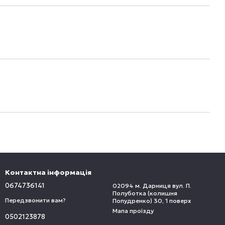
Контактна інформація
0674736141
02094 м. Дарниця вул. П.
Полуботка (колишня
Передзвонити вам?
Попудренко) 30, 1 поверх
Мапа проїзду
0502123878