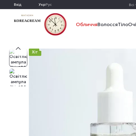
Перейти до основного контенту
Вхід
Укр
Рус
Всі
Обличчя
Волосся
Тіло
Оч
Хіт