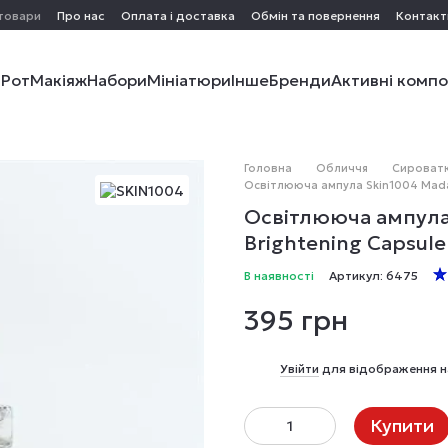
 товари
Про нас
Оплата і доставка
Обмін та повернення
Контакт
і
Рот
Макіяж
Набори
Мініатюри
Інше
Бренди
Активні комп
Головна
Обличчя
Сироватки
Освітлююча ампула Skin1004 Madag
Освітлююча ампула 
Brightening Capsul
В наявності
Артикул: 6475
395 грн
%
Увійти
для відображення н
Купити