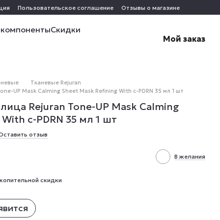
ция
Пользовательское соглашение
Отзывы о магазине
 компоненты
Скидки
Мой заказ
аневые
Тканевые Rejuran
one-UP Mask Calming Sheet Mask Refining With c-PDRN 35 мл 1 шт
 лица Rejuran Tone-UP Mask Calming
 With c-PDRN 35 мл 1 шт
Оставить отзыв
В желания
копительной скидки
явится