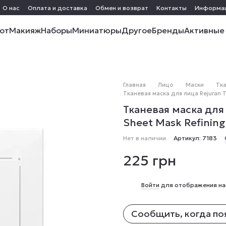
О нас
Оплата и доставка
Обмен и возврат
Контакты
Информа
от
Макияж
Наборы
Миниатюры
Другое
Бренды
Активные
Главная
Лицо
Маски
Тк
Тканевая маска для лица Rejuran T
Тканевая маска для
Sheet Mask Refining
Нет в наличии
Артикул: 7183
225 грн
%
Войти
для отображения на
Сообщить, когда по