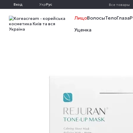
Перейти к основному контенту
Вход
Укр
Рус
Все товары
Лицо
Волосы
Тело
Глаза
Р
Уценка