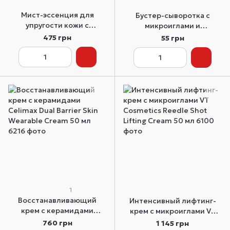
Мист-эссенция для
Бустер-сыворотка с
упругости кожи с
микроиглами и
пептидами APLB Collagen
коллагеном VT Cosmetics
475 грн
55 грн
EGF Peptide Mist Essence
Collagen Reedle Shot S50
105 мл
пробник 2 мл
1
Восстанавливающий
Интенсивный лифтинг-
крем с керамидами
крем с микроиглами VT
Celimax Dual Barrier Skin
Cosmetics Reedle Shot
760 грн
1 145 грн