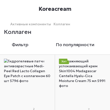
Koreacream
Активные компоненты
Коллаген
Коллаген
Фильтр
По популярности
Хит
2
2