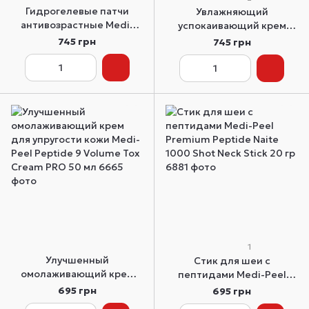
Гидрогелевые патчи
Увлажняющий
антивозрастные Medi-
успокаивающий крем
Peel Red Lacto Collagen
Skin1004 Madagascar
745 грн
745 грн
Eye Patch с коллагеном 60
Centella Hyalu-Cica
шт
Moisture Cream 75 мл
1
Улучшенный
Стик для шеи с
омолаживающий крем
пептидами Medi-Peel
для упругости кожи Medi-
Premium Peptide Naite
695 грн
695 грн
Peel Peptide 9 Volume Tox
1000 Shot Neck Stick 20 гр