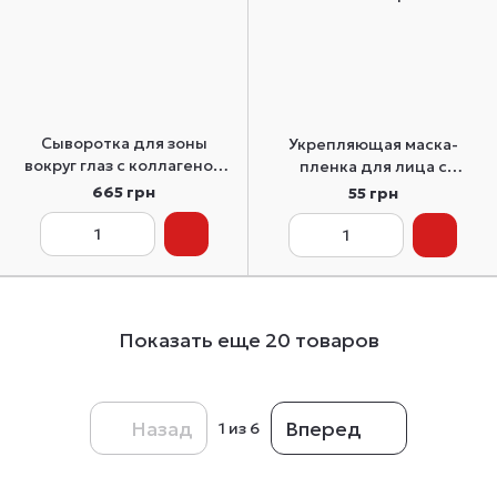
Сыворотка для зоны
Укрепляющая маска-
вокруг глаз с коллагеном
пленка для лица с
AXIS-Y Vegan Collagen Eye
коллагеном Medi-Peel Red
665 грн
55 грн
Serum 10 мл
Lacto Collagen Wrapping
Mask 4 мл
Показать еще 20 товаров
Назад
Вперед
1
из 6