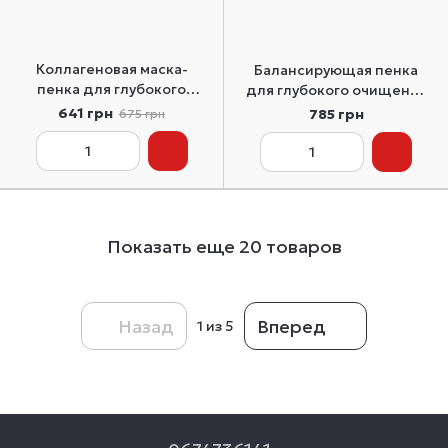
Коллагеновая маска-
Балансирующая пенка
пенка для глубокого
для глубокого очищения
очищения Biodance
Beplain Mung Bean pH-
641 грн
785 грн
675 грн
Collagen Mask to Foam
Balanced Cleansing Foam
Cleanser 150 мл
160 мл
Показать еще 20 товаров
Назад
Вперед
1
из 5