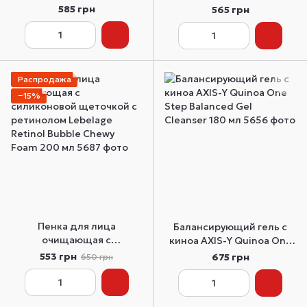
The Real Noni Acne Bubble
Seoul 1988 Cleansing
585 грн
565 грн
Cleanser 155 мл
Foam: Pine Cica 1% +
Probiotics 150 мл
Распродажа
−15%
Пенка для лица
Балансирующий гель с
очищающая с
киноа AXIS-Y Quinoa One
силиконовой щеточкой с
Step Balanced Gel
553 грн
675 грн
650 грн
ретинолом Lebelage
Cleanser 180 мл
Retinol Bubble Chewy
Foam 200 мл