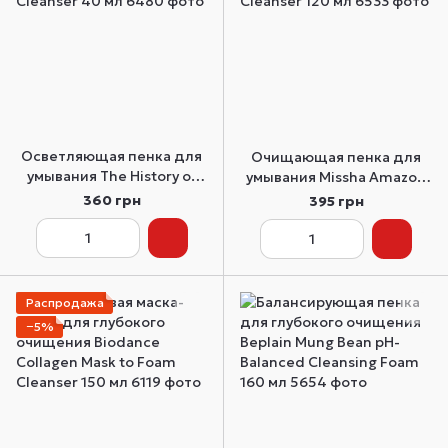
Осветляющая пенка для
Очищающая пенка для
умывания The History of
умывания Missha Amazon
Whoo Brightening Foam
Red Clay Pore Pack Foam
360 грн
395 грн
Cleanser 40 мл
Cleanser 120 мл
Распродажа
−5%