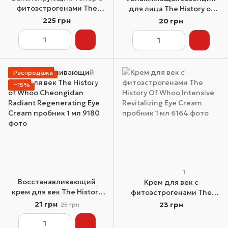
фитоэстрогенами The
для лица The History of
History of Whoo
Whoo Vital Hydrating
225 грн
20 грн
Jinyulhyang Essential
Essence 1 мл
Revitalizing Balanсer
миниатюра 20 мл
Распродажа
−15%
1
Восстанавливающий
Крем для век с
крем для век The History
фитоэстрогенами The
of Whoo Cheongidan
History Of Whoo Intensive
21 грн
23 грн
25 грн
Radiant Regenerating Eye
Revitalizing Eye Cream
Cream пробник 1 мл
пробник 1 мл