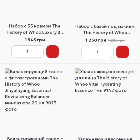
Набор с ББ кремом The
Набор с базой под макияж
History of Whoo Luxury BB
The History of Whoo
Set
Essential Primer Base Set
1 545 грн
1 230 грн
1 295 грн
Балансирующий тонер с
Увлажняющая эссенция