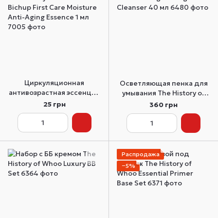
Циркуляционная
Осветляющая пенка для
антивозрастная эссенция
умывания The History of
The History of Whoo
Whoo Brightening Foam
25 грн
360 грн
Bichup First Care Moisture
Cleanser 40 мл
Anti-Aging Essence 1 мл
Распродажа
−5%