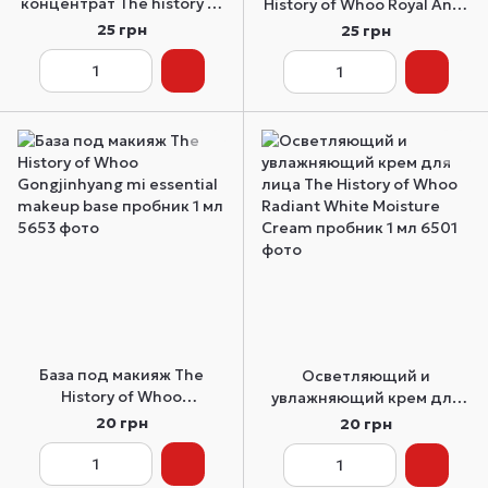
концентрат The history of
History of Whoo Royal Anti-
Whoo Bichup Self-
Aging Cream пробник 1 мл
25 грн
25 грн
Generating Anti-Aging
Concentrate 1 мл
База под макияж The
Осветляющий и
History of Whoo
увлажняющий крем для
Gongjinhyang mi essential
лица The History of Whoo
20 грн
20 грн
makeup base пробник 1 мл
Radiant White Moisture
Cream пробник 1 мл