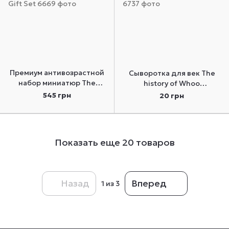
Премиум антивозрастной
Сыворотка для век The
набор миниатюр The
history of Whoo
History Of Whoo
Illuminating Regenerating
545 грн
20 грн
Jinyulhyang Special Gift
Eye Serum пробник 1 мл
Set
Показать еще 20 товаров
Назад
Вперед
1
из 3