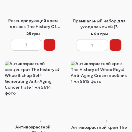
Регенерирующий крем
Премиальный набор для
для век The History Of
ухода за кожей (3
Whoo Gongjinhyang
средства) Whoo Gong Jin
25 грн
460 грн
Intensive Nutritive Eye
Hyang special gift set (3
Cream пробник 1 мл
Items)
2
1
Антивозрастной
Антивозрастной крем The