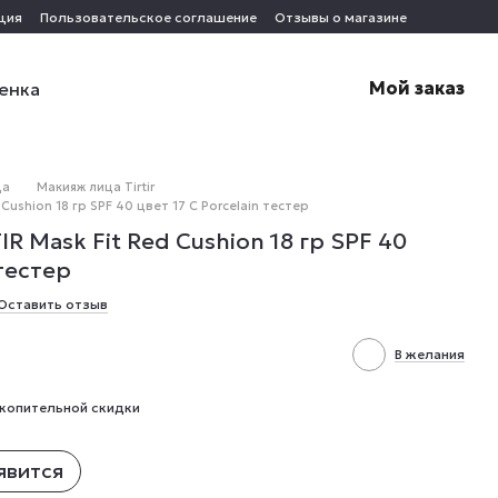
ция
Пользовательское соглашение
Отзывы о магазине
Мой заказ
енка
ца
Макияж лица Tirtir
Cushion 18 гр SPF 40 цвет 17 С Porcelain тестер
R Mask Fit Red Cushion 18 гр SPF 40
 тестер
Оставить отзыв
В желания
копительной скидки
явится