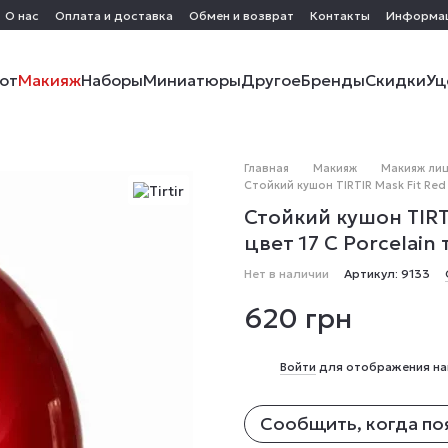
О нас
Оплата и доставка
Обмен и возврат
Контакты
Информа
от
Макияж
Наборы
Миниатюры
Другое
Бренды
Скидки
Уц
Главная
Макияж
Макияж ли
Стойкий кушон TIRTIR Mask Fit Red 
Стойкий кушон TIRTI
цвет 17 С Porcelain
Нет в наличии
Артикул: 9133
620 грн
%
Войти
для отображения на
Сообщить, когда по