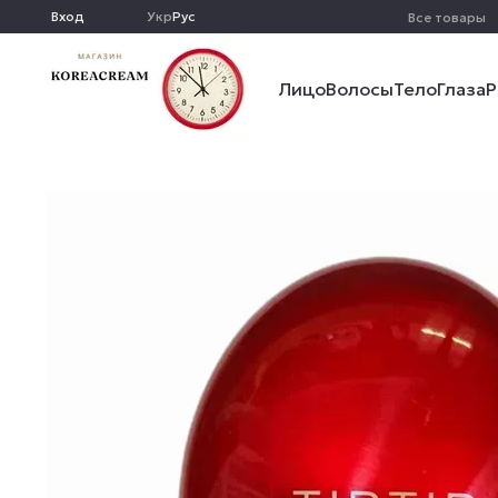
Перейти к основному контенту
Вход
Укр
Рус
Все товары
Лицо
Волосы
Тело
Глаза
Р