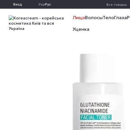
Перейти к основному контенту
Вход
Укр
Рус
Все товары
Лицо
Волосы
Тело
Глаза
Р
Уценка