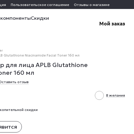
ция
Пользовательское соглашение
Отзывы о магазине
 компоненты
Скидки
Мой заказ
ты
Glutathione Niacinamide Facial Toner 160 мл
 для лица APLB Glutathione
Toner 160 мл
Оставить отзыв
В желания
копительной скидки
явится