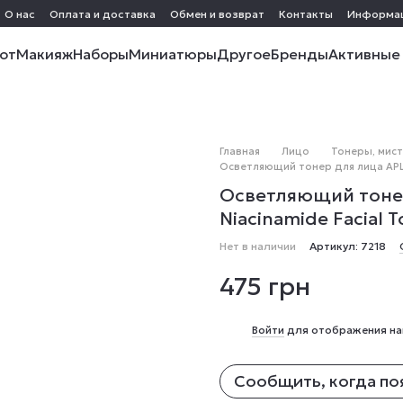
О нас
Оплата и доставка
Обмен и возврат
Контакты
Информа
от
Макияж
Наборы
Миниатюры
Другое
Бренды
Активные
Главная
Лицо
Тонеры, мис
Осветляющий тонер для лица APLB 
Осветляющий тонер
Niacinamide Facial 
Нет в наличии
Артикул: 7218
475 грн
%
Войти
для отображения на
Сообщить, когда по