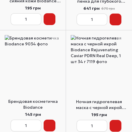
сияния кожи Biodance
пенка для глубокого
Radiant Vita Niacinamide
очищения Biodance
195 грн
641 грн
675 грн
Real Deep Mask 1 шт
Collagen Mask to Foam
Cleanser 150 мл
Брендовая косметичка
Ночная гидрогелевая
Biodance
маска с черной икрой
Biodance Rejuvenating
145 грн
195 грн
Caviar PDRN Real Deep, 1
шт 34 г