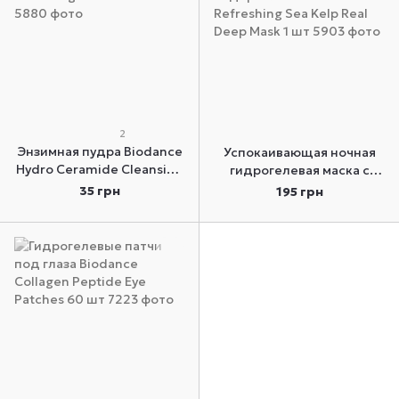
2
Энзимная пудра Biodance
Успокаивающая ночная
Hydro Ceramide Cleansing
гидрогелевая маска с
Powder стик 1 г
водорослями Biodance
35 грн
195 грн
Refreshing Sea Kelp Real
Deep Mask 1 шт