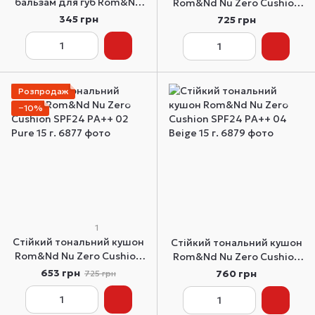
бальзам для губ Rom&Nd
Rom&Nd Nu Zero Cushion
Glasting Melting Balm 14
SPF24 PA++ 01 Porcelain 15
345 грн
725 грн
Dear Apple 3.5 г
г.
Розпродаж
−10%
1
Стійкий тональний кушон
Стійкий тональний кушон
Rom&Nd Nu Zero Cushion
Rom&Nd Nu Zero Cushion
SPF24 PA++ 02 Pure 15 г.
SPF24 PA++ 04 Beige 15 г.
653 грн
760 грн
725 грн