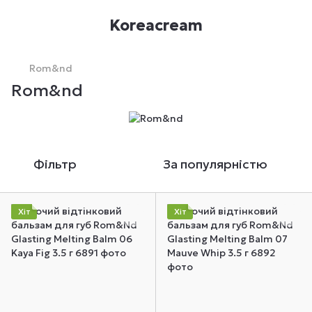
Koreacream
Rom&nd
Rom&nd
Фільтр
За популярністю
Хіт
Хіт