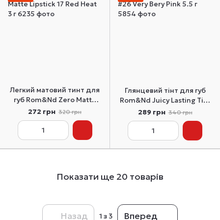
Легкий матовий тинт для
Глянцевий тінт для губ
губ Rom&Nd Zero Matte
Rom&Nd Juicy Lasting Tint
Lipstick 17 Red Heat 3 г
#26 Very Bery Pink 5.5 г
272 грн
289 грн
320 грн
340 грн
Показати ще 20 товарів
Назад
Вперед
1
з 3