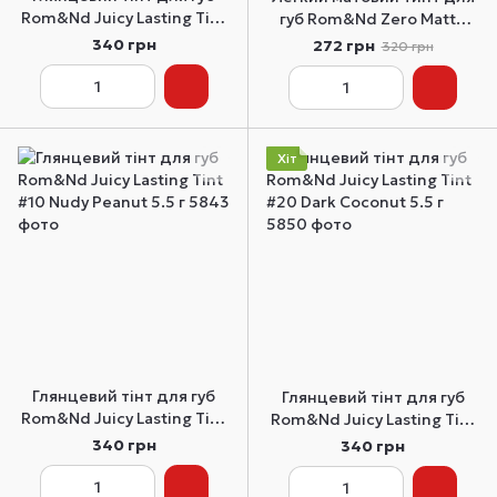
Rom&Nd Juicy Lasting Tint
губ Rom&Nd Zero Matte
#12 Cherry Bomb 5.5 г
Lipstick 19 Red Surfer 3 г
340 грн
272 грн
320 грн
Хіт
Глянцевий тінт для губ
Глянцевий тінт для губ
Rom&Nd Juicy Lasting Tint
Rom&Nd Juicy Lasting Tint
#10 Nudy Peanut 5.5 г
#20 Dark Coconut 5.5 г
340 грн
340 грн