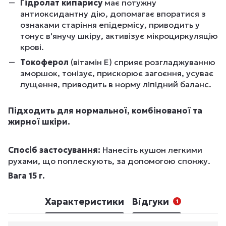
Гідролат кипарису
має потужну
антиоксидантну дію, допомагає впоратися з
ознаками старіння епідермісу, приводить у
тонус в'янучу шкіру, активізує мікроциркуляцію
крові.
Токоферол
(вітамін E) сприяє розгладжуванню
зморшок, тонізує, прискорює загоєння, усуває
лущення, приводить в норму ліпідний баланс.
Підходить для нормальної, комбінованої та
жирної шкіри.
Спосіб застосування:
Нанесіть кушон легкими
рухами, що поплескують, за допомогою спонжу.
Вага 15 г.
Характеристики
Відгуки
1