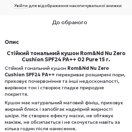
Увійти
для відображення накопичувальної знижки
%
До обраного
Опис
Стійкий тональний кушон Rom&Nd Nu Zero
Cushion SPF24 PA++ 02 Pure 15 г.
Стійкий тональний кушон
Rom&Nd Nu Zero
Cushion SPF24 PA++
перекриває розширені пори,
приховує почервоніння та інші недосконалості,
вирівнює тон і створює гладке природне
покриття.
Кушон має натуральний матовий фініш, приховує
жирний блиск і запобігає надмірній жирності
шкіри. Не створює ефекту маски, не обтяжує
макіяж, не обсипається і не скочується навіть за
кілька годин після нанесення.