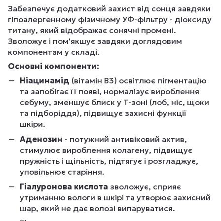
Забезпечує додатковий захист від сонця завдяки
гіпоалергенному фізичному УФ-фільтру - діоксиду
титану, який відображає сонячні промені.
Зволожує і пом'якшує завдяки доглядовим
компонентам у складі.
Основні компоненти:
Ніацинамід
(вітамін B3) освітлює пігментацію
та запобігає її появі, нормалізує вироблення
себуму, зменшує блиск у Т-зоні (лоб, ніс, щоки
та підборіддя), підвищує захисні функції
шкіри.
Аденозин
- потужний антивіковий актив,
стимулює вироблення колагену, підвищує
пружність і щільність, підтягує і розгладжує,
уповільнює старіння.
Гіалуронова кислота
зволожує, сприяє
утриманню вологи в шкірі та утворює захисний
шар, який не дає волозі випаруватися.