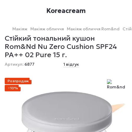
Koreacream
Макіяж
Макіяж обличчя
Макіяж обличчя Rom&nd
Стій
Стійкий тональний кушон
Rom&Nd Nu Zero Cushion SPF24
PA++ 02 Pure 15 г.
Артикул:
6877
1 відгук
Розпродаж
−10%