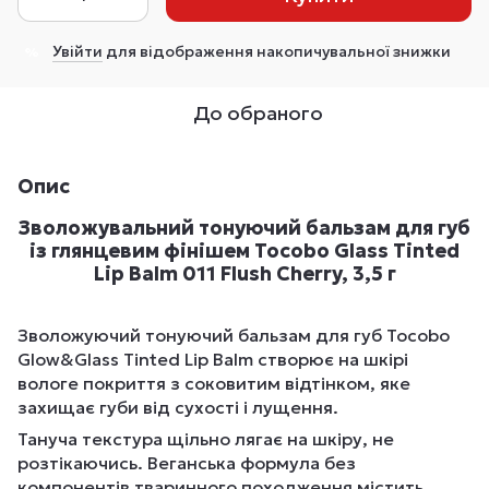
Увійти
для відображення накопичувальної знижки
%
До обраного
Опис
Зволожувальний тонуючий бальзам для губ
із глянцевим фінішем Tocobo Glass Tinted
Lip Balm 011 Flush Cherry, 3,5 г
Зволожуючий тонуючий бальзам для губ Tocobo
Glow&Glass Tinted Lip Balm створює на шкірі
вологе покриття з соковитим відтінком, яке
захищає губи від сухості і лущення.
Тануча текстура щільно лягає на шкіру, не
розтікаючись. Веганська формула без
компонентів тваринного походження містить