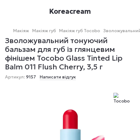
Koreacream
Макіяж
Макіяж губ
Макіяж губ Tocobo
Зволожувальний т
Зволожувальний тонуючий
бальзам для губ із глянцевим
фінішем Tocobo Glass Tinted Lip
Balm 011 Flush Cherry, 3,5 г
Артикул:
9157
Написати відгук