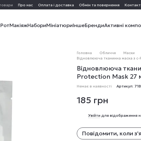
 товари
Про нас
Оплата і доставка
Обмін та повернення
Контакт
і
Рот
Макіяж
Набори
Мініатюри
Інше
Бренди
Активні комп
Головна
Обличчя
Маски
Відновлююча тканинна маска з c-PD
Відновлююча тканин
Protection Mask 27 
Немає в наявності
Артикул: 71
185 грн
%
Увійти
для відображення н
Повідомити, коли з'