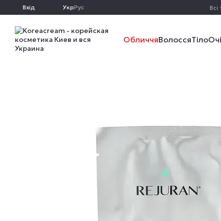
Перейти до основного контенту
Вхід
Укр
Рус
Всі
Обличчя
Волосся
Тіло
Оч