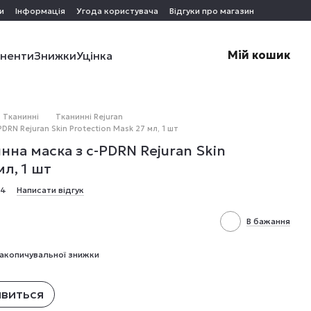
и
Інформація
Угода користувача
Відгуки про магазин
Мій кошик
оненти
Знижки
Уцінка
Тканинні
Тканинні Rejuran
RN Rejuran Skin Protection Mask 27 мл, 1 шт
на маска з c-PDRN Rejuran Skin
мл, 1 шт
84
Написати відгук
В бажання
акопичувальної знижки
явиться