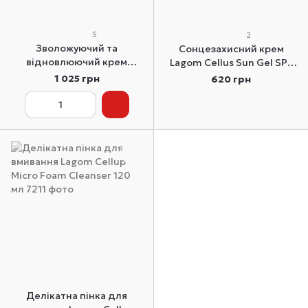
5
2
Зволожуючий та
Сонцезахисний крем
відновлюючий крем
Lagom Cellus Sun Gel SPF
Lagom Cellus Mild Moisture
50+ PA+++ 40 мл
1 025 грн
620 грн
Cream 80 мл.
Делікатна пінка для