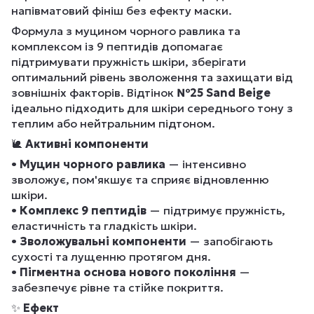
напівматовий фініш без ефекту маски.
Формула з муцином чорного равлика та
комплексом із 9 пептидів допомагає
підтримувати пружність шкіри, зберігати
оптимальний рівень зволоження та захищати від
зовнішніх факторів. Відтінок
№25 Sand Beige
ідеально підходить для шкіри середнього тону з
теплим або нейтральним підтоном.
🐌
Активні компоненти
•
Муцин чорного равлика
— інтенсивно
зволожує, пом'якшує та сприяє відновленню
шкіри.
•
Комплекс 9 пептидів
— підтримує пружність,
еластичність та гладкість шкіри.
•
Зволожувальні компоненти
— запобігають
сухості та лущенню протягом дня.
•
Пігментна основа нового покоління
—
забезпечує рівне та стійке покриття.
✨
Ефект