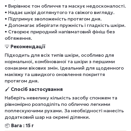
• Вирівнює тон обличчя та маскує недосконалості.
• Надає шкірі доглянутого та свіжого вигляду.
• Підтримує зволоженість протягом дня.
• Допомагає зберігати пружність і гладкість шкіри.
• Створює природний напівматовий фініш без
обтяження.
💡
Рекомендації
Підходить для всіх типів шкіри, особливо для
нормальної, комбінованої та шкіри з першими
ознаками вікових змін. Ідеальний для щоденного
макіяжу та швидкого оновлення покриття
протягом дня.
🖌
Спосіб застосування
Наберіть невелику кількість засобу спонжем та
рівномірно розподіліть по обличчю легкими
поплескуючими рухами. За необхідності нанесіть
додатковий шар на окремі ділянки.
📦
Вага :
15 г