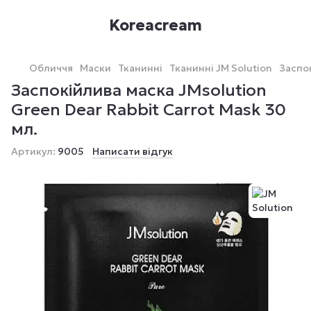
Koreacream
Обличчя
Маски
Тканинні
Тканинні JM Solution
Заспок
Заспокійлива маска JMsolution
Green Dear Rabbit Carrot Mask 30
мл.
Артикул:
9005
Написати відгук