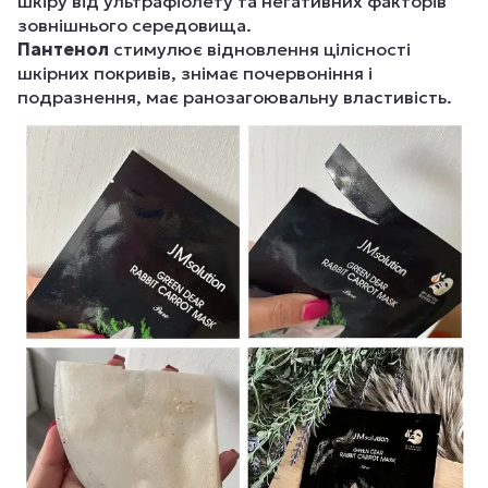
шкіру від ультрафіолету та негативних факторів
зовнішнього середовища.
Пантенол
стимулює відновлення цілісності
шкірних покривів, знімає почервоніння і
подразнення, має ранозагоювальну властивість.