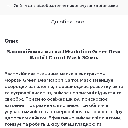
Увійти
для відображення накопичувальної знижки
%
До обраного
Опис
Заспокійлива маска JMsolution Green Dear
Rabbit Carrot Mask 30 мл.
Заспокійлива тканинна маска з екстрактом
моркви Green Dear Rabbit Carrot Mask зменшує
осередки запалення, перешкоджає розвитку акне
та вугрової висипки, знімає неприємні відчуття та
свербіж. Приємно освіжає шкіру, прискорює
загоєння подразнень, вирівнює тон обличчя,
усуває тьмяність та почервоніння, наповнює шкіру
здоровим сяйвом. Ефективно знімає сліди втоми,
тонізує та робить шкіру більш гладкою та