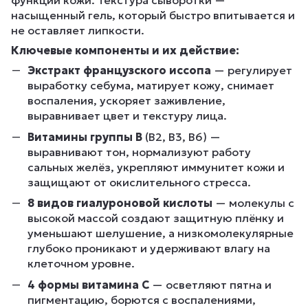
функции кожи. Текстура сыворотки —
насыщенный гель, который быстро впитывается и
не оставляет липкости.
Ключевые компоненты и их действие:
Экстракт французского иссопа
— регулирует
выработку себума, матирует кожу, снимает
воспаления, ускоряет заживление,
выравнивает цвет и текстуру лица.
Витамины группы B
(B2, B3, B6) —
выравнивают тон, нормализуют работу
сальных желёз, укрепляют иммунитет кожи и
защищают от окислительного стресса.
8 видов гиалуроновой кислоты
— молекулы с
высокой массой создают защитную плёнку и
уменьшают шелушение, а низкомолекулярные
глубоко проникают и удерживают влагу на
клеточном уровне.
4 формы витамина C
— осветляют пятна и
пигментацию, борются с воспалениями,