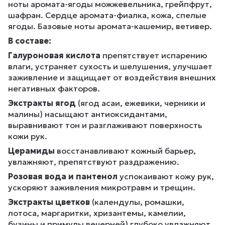
ноты аромата-ягоды можжевельника, грейпфрут,
шафран. Сердце аромата-фиалка, кожа, спелые
ягоды. Базовые ноты аромата-кашемир, ветивер.
В составе:
Галуроновая кислота
препятствует испарению
влаги, устраняет сухость и шелушения, улучшает
заживление и защищает от воздействия внешних
негативных факторов.
Экстракты ягод
(ягод асаи, ежевики, черники и
малины) насыщают антиоксидантами,
выравнивают тон и разглаживают поверхность
кожи рук.
Церамиды
восстанавливают кожный барьер,
увлажняют, препятствуют раздражению.
Розовая вода и
пантенол
успокаивают кожу рук,
ускоряют заживления микротравм и трещин.
Экстракты цветков
(календулы, ромашки,
лотоса, маргаритки, хризантемы, камелии,
бузины и примулы вечерней) глубоко увлажняют