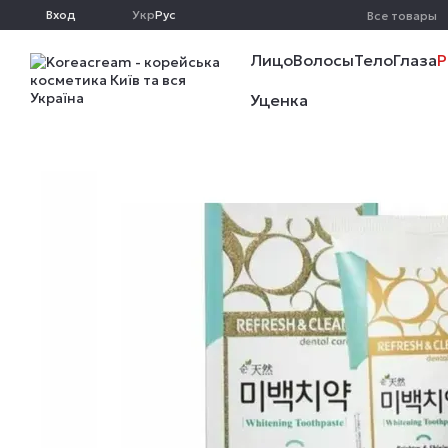
Перейти к основному контенту
Вход
Укр
Рус
Все товары
Лицо
Волосы
Тело
Глаза
Р
Уценка