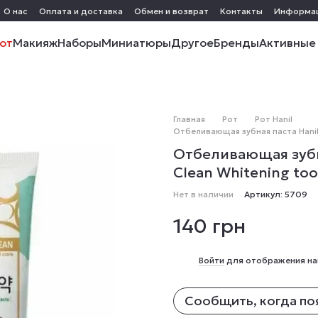
О нас
Оплата и доставка
Обмен и возврат
Контакты
Информа
от
Макияж
Наборы
Миниатюры
Другое
Бренды
Активные
Главная
Рот
Рот Hanil
Отбеливающая зубная паста Hanil R
Отбеливающая зубна
Clean Whitening too
Нет в наличии
Артикул: 5709
140 грн
%
Войти
для отображения на
Сообщить, когда по