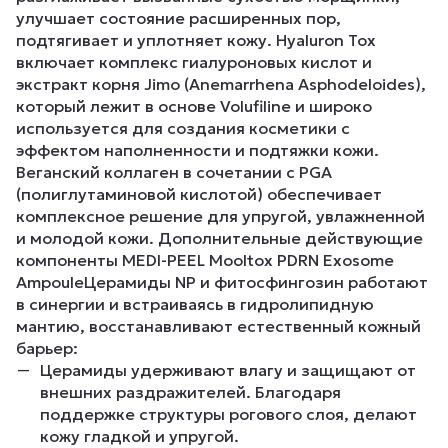
улучшает состояние расширенных пор,
подтягивает и уплотняет кожу. Hyaluron Tox
включает комплекс гиалуроновых кислот и
экстракт корня Jimo (Anemarrhena Asphodeloides),
который лежит в основе Volufiline и широко
используется для создания косметики с
эффектом наполненности и подтяжки кожи.
Веганский коллаген в сочетании с PGA
(полиглутаминовой кислотой) обеспечивает
комплексное решение для упругой, увлажненной
и молодой кожи. Дополнительные действующие
компоненты MEDI-PEEL Mooltox PDRN Exosome
AmpouleЦерамиды NP и фитосфингозин работают
в синергии и встраиваясь в гидролипидную
мантию, восстанавливают естественный кожный
барьер:
Церамиды удерживают влагу и защищают от
внешних раздражителей. Благодаря
поддержке структуры рогового слоя, делают
кожу гладкой и упругой.