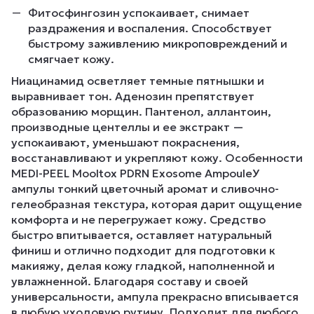
Фитосфингозин успокаивает, снимает
раздражения и воспаления. Способствует
быстрому заживлению микроповреждений и
смягчает кожу.
Ниацинамид осветляет темные пятнышки и
выравнивает тон. Аденозин препятствует
образованию морщин. Пантенол, аллантоин,
производные центеллы и ее экстракт —
успокаивают, уменьшают покраснения,
восстанавливают и укрепляют кожу. Особенности
MEDI-PEEL Mooltox PDRN Exosome AmpouleУ
ампулы тонкий цветочный аромат и сливочно-
гелеобразная текстура, которая дарит ощущение
комфорта и не перегружает кожу. Средство
быстро впитывается, оставляет натуральный
финиш и отлично подходит для подготовки к
макияжу, делая кожу гладкой, наполненной и
увлажненной. Благодаря составу и своей
универсальности, ампула прекрасно впиcывается
в любую уходовую рутину. Подходит для любого