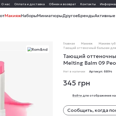
О нас
Оплата и доставка
Обмен и возврат
Контакты
Информа
от
Макияж
Наборы
Миниатюры
Другое
Бренды
Активные
Главная
Макияж
Макияж губ
Тающий оттеночный бальзам для гу
Тающий оттеночный
Melting Balm 09 Peon
Нет в наличии
Артикул: 6894
345 грн
%
Войти
для отображения на
Сообщить, когда по