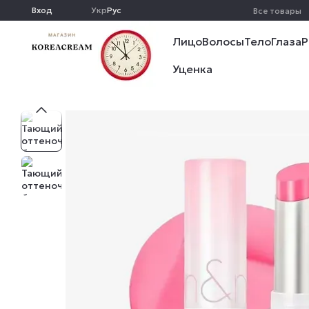
Перейти к основному контенту
Вход
Укр
Рус
Все товары
Лицо
Волосы
Тело
Глаза
Р
Уценка