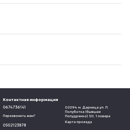
Контактная информация
0674736141
02094 м. Дарница ул. П.
Полуботка (бывшая
Перезвонить вам?
Попудренко) 30, 1 поверх
Карта проезда
0502123878