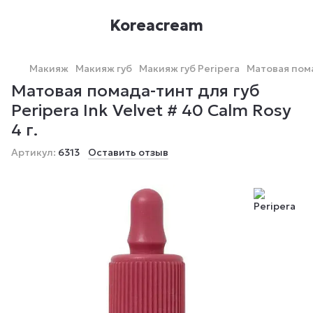
Koreacream
Макияж
Макияж губ
Макияж губ Peripera
Матовая помад
Матовая помада-тинт для губ
Peripera Ink Velvet # 40 Calm Rosy
4 г.
Артикул:
6313
Оставить отзыв