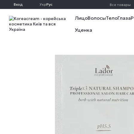
Перейти к основному контенту
Вход
Укр
Рус
Все товары
Лицо
Волосы
Тело
Глаза
Р
Уценка