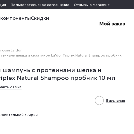
ция
Пользовательское соглашение
Отзывы о магазине
 компоненты
Скидки
Мой заказ
тюры La'dor
еинами шелка и кератином La'dor Triplex Natural Shampoo пробник
 шампунь с протеинами шелка и
riplex Natural Shampoo пробник 10 мл
авить отзыв
В желания
копительной скидки