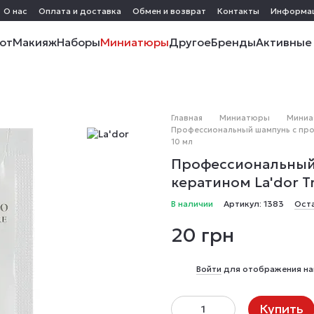
О нас
Оплата и доставка
Обмен и возврат
Контакты
Информа
от
Макияж
Наборы
Миниатюры
Другое
Бренды
Активные
Главная
Миниатюры
Миниа
Профессиональный шампунь с прот
10 мл
Профессиональный
кератином La'dor T
В наличии
Артикул: 1383
Ост
20 грн
%
Войти
для отображения на
Купить