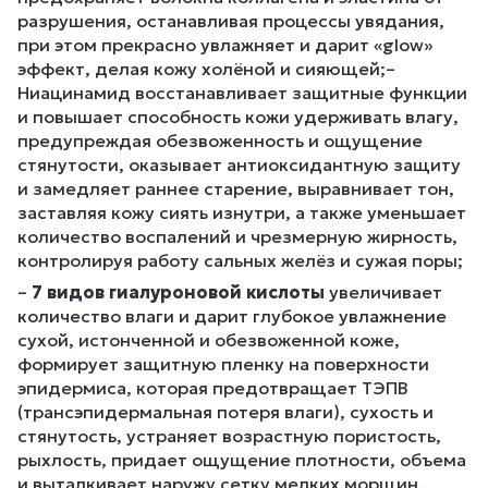
разрушения, останавливая процессы увядания,
при этом прекрасно увлажняет и дарит «glow»
эффект, делая кожу холёной и сияющей;–
Ниацинамид восстанавливает защитные функции
и повышает способность кожи удерживать влагу,
предупреждая обезвоженность и ощущение
стянутости, оказывает антиоксидантную защиту
и замедляет раннее старение, выравнивает тон,
заставляя кожу сиять изнутри, а также уменьшает
количество воспалений и чрезмерную жирность,
контролируя работу сальных желёз и сужая поры;
–
7 видов гиалуроновой кислоты
увеличивает
количество влаги и дарит глубокое увлажнение
сухой, истонченной и обезвоженной коже,
формирует защитную пленку на поверхности
эпидермиса, которая предотвращает ТЭПВ
(трансэпидермальная потеря влаги), сухость и
стянутость, устраняет возрастную пористость,
рыхлость, придает ощущение плотности, объема
и выталкивает наружу сетку мелких морщин,