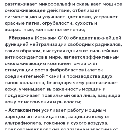
разглаживает микрорельеф и оказывает мощное
омолаживающее действие, отбеливает
пигментацию и улучшает цвет кожи, устраняет
красные пятна, огрубелости, сухость и
возрастные, желтые потемнения;
–
Убихинон
(Коэнзим Q10) обладает важнейшей
функцией нейтрализации свободных радикалов,
таким образом, выступая одним из сильнейших
антиоксидантов в мире, является эффективным
омолаживающим компонентом за счёт
стимуляции роста фибробластов (клеток
соединительной ткани) и производства двух
типов коллагена, благодаря чему разглаживает
кожу, уменьшает выраженность морщин и
поддерживает правильный овал лица, защищая
кожу от истончения и рыхлости;
–
Астаксантин
усиливает работу мощным
зарядом антиоксидантов, защищая кожу от
ультрафиолета, токсинов и сухого воздуха,
предохраняет волокна коллагена и эластина от