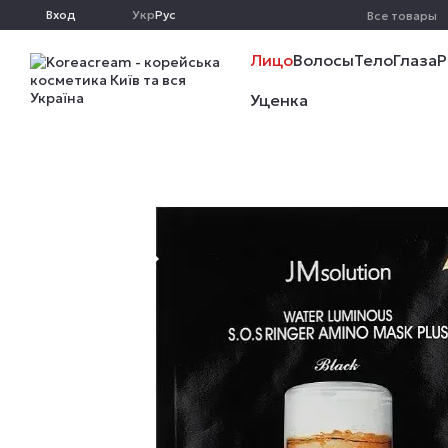
Перейти к основному контенту
Вход
Укр
Рус
Все товары
Лицо
Волосы
Тело
Глаза
Р
Уценка