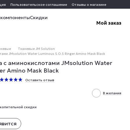
ция
Пользовательское соглашение
Отзывы о магазине
 компоненты
Скидки
Мой заказ
аневые
Тканевые JM Solution
ми JMsolution Water Luminous S.O.S Ringer Amino Mask Black
 с аминокислотами JMsolution Water
er Amino Mask Black
Оставить отзыв
В желания
копительной скидки
явится