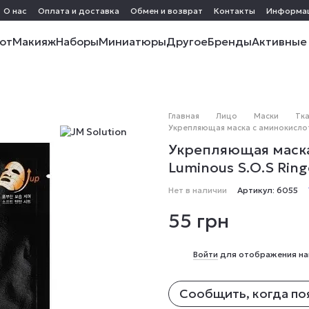
О нас
Оплата и доставка
Обмен и возврат
Контакты
Информа
от
Макияж
Наборы
Миниатюры
Другое
Бренды
Активные
Главная
Лицо
Маски
Тк
Укрепляющая маска с аминокислота
Укрепляющая маска
Luminous S.O.S Ring
Нет в наличии
Артикул: 6055
55 грн
%
Войти
для отображения на
Сообщить, когда по