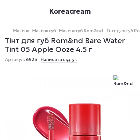
Koreacream
Макіяж
Макіяж губ
Макіяж губ Rom&nd
Тінт для губ R
Тінт для губ Rom&nd Bare Water
Tint 05 Apple Ooze 4.5 г
Артикул:
6923
Написати відгук