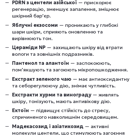
PDRN з центели азійської
— прискорює
регенерацію, зменшує запалення, зміцнює
шкірний бар’єр.
Яблучні екзосоми
— проникають у глибокі
шари шкіри, сприяють оновленню та
вирівнюють тон.
Цераміди NP
— захищають шкіру від втрати
вологи та зовнішніх подразників.
Пантенол та алантоїн
— заспокоюють,
помʼякшують та загоюють мікропошкодження.
Екстракт зеленого чаю
— має антиоксидантну
та себорегулюючу дію, знімає чутливість.
Екстракти хурми та винограду
— живлять
шкіру, тонізують, мають антивікову дію.
Ектоїн
— підвищує стійкість до стресу,
спричиненого навколишнім середовищем.
Мадекасозид і азіатикозид
— активні
молекули центели, що стимулюють загоєння