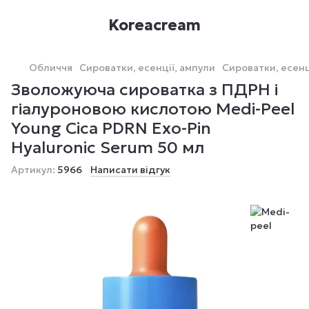
Koreacream
Обличчя
Сироватки, есенції, ампули
Сироватки, есенц
Зволожуюча сироватка з ПДРН і
гіалуроновою кислотою Medi-Peel
Young Cica PDRN Exo-Pin
Hyaluronic Serum 50 мл
Артикул:
5966
Написати відгук