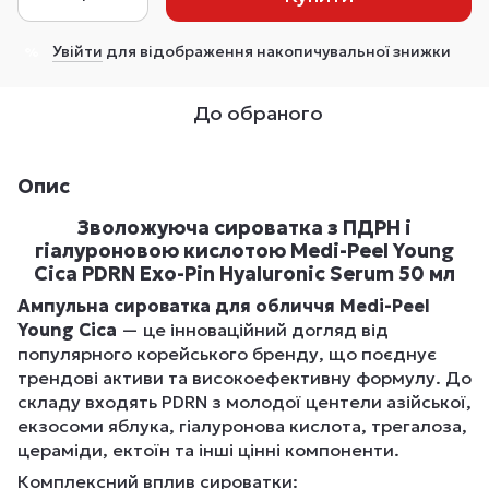
Увійти
для відображення накопичувальної знижки
%
До обраного
Опис
Зволожуюча сироватка з ПДРН і
гіалуроновою кислотою Medi-Peel Young
Cica PDRN Exo-Pin Hyaluronic Serum 50 мл
Ампульна сироватка для обличчя
Medi-Peel
Young Cica
— це інноваційний догляд від
популярного корейського бренду, що поєднує
трендові активи та високоефективну формулу. До
складу входять PDRN з молодої центели азійської,
екзосоми яблука, гіалуронова кислота, трегалоза,
цераміди, ектоїн та інші цінні компоненти.
Комплексний вплив сироватки: