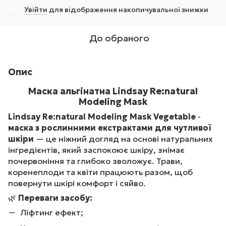
Увійти
для відображення накопичувальної знижки
%
До обраного
Опис
Маска альгінатна Lindsay Re:natural
Modeling Mask
Lindsay Re:natural Modeling Mask Vegetable
-
м
аска
з рослинними екстрактами для чутливої
шкіри
— це ніжний догляд на основі натуральних
інгредієнтів, який заспокоює шкіру, знімає
почервоніння та глибоко зволожує. Трави,
коренеплоди та квіти працюють разом, щоб
повернути шкірі комфорт і сяйво.
🌿
Переваги засобу:
Ліфтинг ефект;