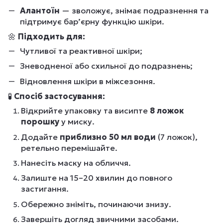
Алантоїн
— зволожує, знімає подразнення та
підтримує бар’єрну функцію шкіри.
🌼
Підходить для:
Чутливої та реактивної шкіри;
Зневодненої або схильної до подразнень;
Відновлення шкіри в міжсезоння.
🧪
Спосіб застосування:
Відкрийте упаковку та висипте
8 ложок
порошку
у миску.
Додайте
приблизно 50 мл води
(7 ложок),
ретельно перемішайте.
Нанесіть маску на обличчя.
Залиште на 15–20 хвилин до повного
застигання.
Обережно зніміть, починаючи знизу.
Завершіть догляд звичними засобами.