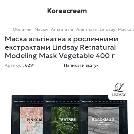
Koreacream
Обличчя
Маски
Альгінатні
Альгінатні Lindsay
Маска а
Маска альгінатна з рослинними
екстрактами Lindsay Re:natural
Modeling Mask Vegetable 400 г
Артикул:
6291
Написати відгук