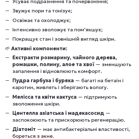
Усуває подразнення та почервоніння;
Звужує пори та тонізує;
Освіжає та охолоджує;
Інтенсивно зволожує та пом’якшує;
Покращує стан і зовнішній вигляд шкіри.
🌱
Активні компоненти:
Екстракти розмарину, чайного дерева,
ромашки, полину, алое та хвої
— зменшують
запалення і відновлюють комфорт.
Пудра гарбуза і буряка
— багаті на бетаїн і
каротин, живлять і зберігають вологу.
Мелісса та квіти кактуса
— підтримують
зволоження шкіри.
Центелла азіатська і мадекасосид
—
заспокоюють та прискорюють регенерацію.
Діатоміт
— має антибактеріальні властивості,
бореться з акне.