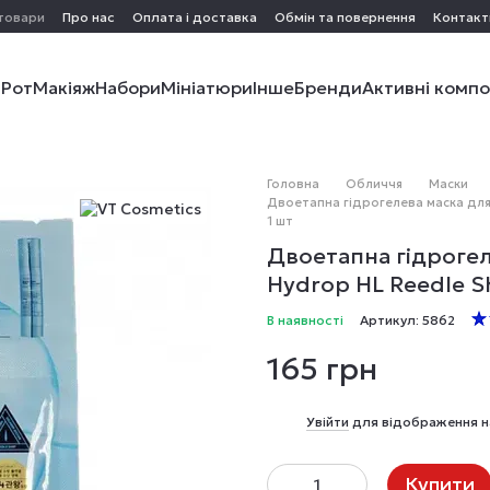
 товари
Про нас
Оплата і доставка
Обмін та повернення
Контакт
і
Рот
Макіяж
Набори
Мініатюри
Інше
Бренди
Активні комп
Головна
Обличчя
Маски
Двоетапна гідрогелева маска для 
1 шт
Двоетапна гідрогел
Hydrop HL Reedle S
В наявності
Артикул: 5862
165 грн
%
Увійти
для відображення н
Купити