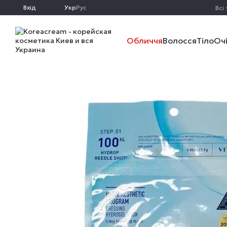
Перейти до основного контенту
Вхід
Укр
Рус
Всі
Обличчя
Волосся
Тіло
Оч