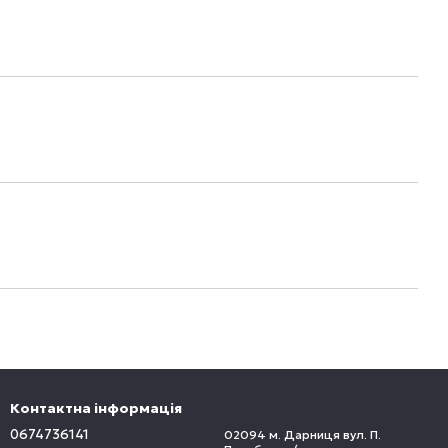
Контактна інформація
0674736141
02094 м. Дарниця вул. П.