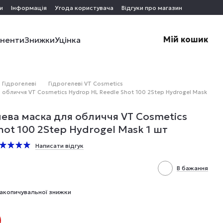
и
Інформація
Угода користувача
Відгуки про магазин
Мій кошик
оненти
Знижки
Уцінка
Гідрогелеві
Гідрогелеві VT Cosmetics
обличчя VT Cosmetics Hydrop HL Reedle Shot 100 2Step Hydrogel Mask
ева маска для обличчя VT Cosmetics
hot 100 2Step Hydrogel Mask 1 шт
Написати відгук
В бажання
акопичувальної знижки