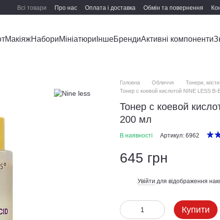
Всі товари
Про нас
Оплата і доставка
Обмін та повернення
Ко
от
Макіяж
Набори
Мініатюри
Інше
Бренди
Активні компоненти
З
Головна
Обличчя
Тонери, місти
Тонер с коевой кислотой NINE LESS B-Bo
Тонер с коевой кисло
200 мл
В наявності
Артикул: 6962
645 грн
Увійти
для відображення нак
%
Купити