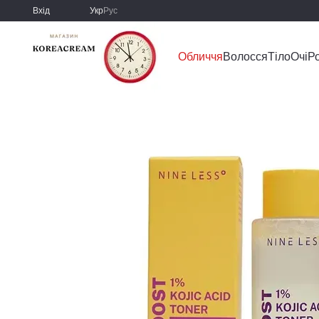
Перейти до основного контенту
Вхід
Укр
Рус
Обличчя
Волосся
Тіло
Очі
Р