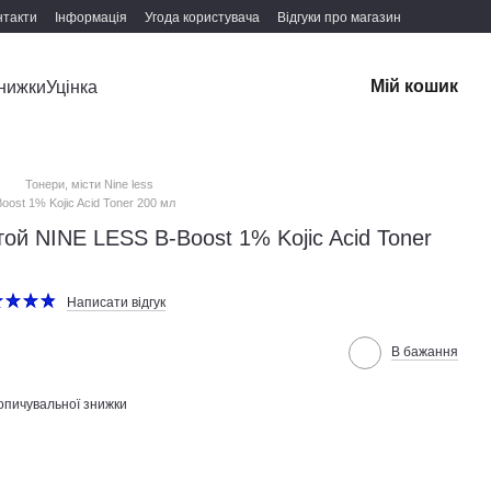
нтакти
Інформація
Угода користувача
Відгуки про магазин
Мій кошик
нижки
Уцінка
Тонери, місти Nine less
ost 1% Kojic Acid Toner 200 мл
той NINE LESS B-Boost 1% Kojic Acid Toner
Написати відгук
В бажання
опичувальної знижки