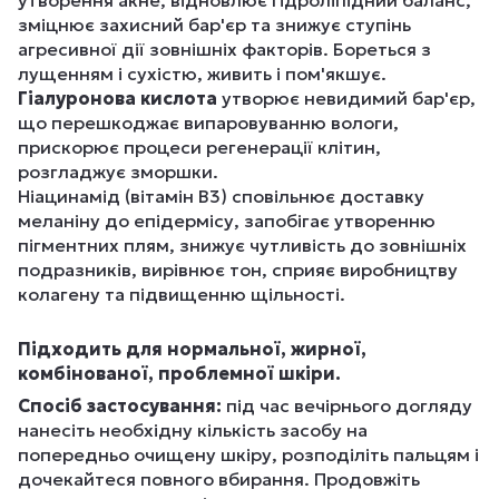
утворення акне, відновлює гідроліпідний баланс,
зміцнює захисний бар'єр та знижує ступінь
агресивної дії зовнішніх факторів. Бореться з
лущенням і сухістю, живить і пом'якшує.
Гіалуронова кислота
утворює невидимий бар'єр,
що перешкоджає випаровуванню вологи,
прискорює процеси регенерації клітин,
розгладжує зморшки.
Ніацинамід (вітамін В3) сповільнює доставку
меланіну до епідермісу, запобігає утворенню
пігментних плям, знижує чутливість до зовнішніх
подразників, вирівнює тон, сприяє виробництву
колагену та підвищенню щільності.
Підходить для нормальної, жирної,
комбінованої, проблемної шкіри.
Спосіб застосування:
під час вечірнього догляду
нанесіть необхідну кількість засобу на
попередньо очищену шкіру, розподіліть пальцям і
дочекайтеся повного вбирання. Продовжіть