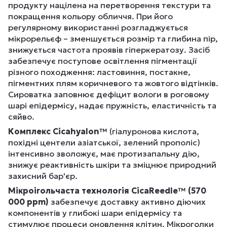
продукту націлена на перетворення текстури та
покращення кольору обличчя. При його
регулярному використанні розгладжується
мікрорельєф – зменшується розмір та глибина пір,
знижується частота проявів гіперкератозу. Засіб
забезпечує поступове освітлення пігментації
різного походження: ластовиння, постакне,
пігментних плям коричневого та жовтого відтінків.
Сироватка заповнює дефіцит вологи в роговому
шарі епідермісу, надає пружність, еластичність та
сяйво.
Комплекс Cicahyalon™
(гіалуронова кислота,
похідні центели азіатської, зелений прополіс)
інтенсивно зволожує, має протизапальну дію,
знижує реактивність шкіри та зміцнює природний
захисний бар'єр.
Мікроігольчаста технологія CicaReedle™ (570
000 ppm)
забезпечує доставку активно діючих
компонентів у глибокі шари епідермісу та
стимулює процеси оновлення клітин. Мікроголки