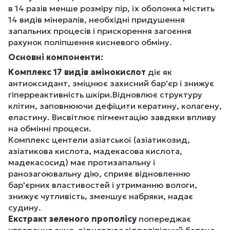
в 14 разів менше розміру пір, їх оболонка містить
14 видів мінералів, необхідні придушення
запальних процесів і прискорення загоєння
рахунок поліпшення кисневого обміну.
Основні компоненти:
Комплекс 17 видів амінокислот
діє як
антиоксидант, зміцнює захисний бар'єр і знижує
гіперреактивність шкіри.Відновлює структуру
клітин, заповнюючи дефіцити кератину, колагену,
еластину. Висвітлює пігментацію завдяки впливу
на обмінні процеси.
Комплекс центели азіатської (азіатикозид,
азіатикова кислота, мадекасова кислота,
мадекасосид) має протизапальну і
ранозагоювальну дію, сприяє відновленню
бар'єрних властивостей і утриманню вологи,
знижує чутливість, зменшує набряки, надає
судину.
Екстракт зеленого прополісу
попереджає