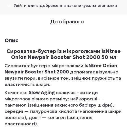
Увійти
для відображення накопичувальної знижки
%
До обраного
Опис
Сироватка-бустер із мікроголками IsNtree
Onion Newpair Booster Shot 2000 50 мл
Сироватка-бустер з мікроголками
IsNtree Onion
Newpair Booster Shot 2000
допомагає візуально
звузити пори, вирівнює тон, зміцнює пружність та
еластичність шкіри.
Комплекс
Slow Aging
включає три види
мікроголок різного розміру: найкоротші —
пантенол (зміцнення захисного бар'єру шкіри),
середні — гіалуронова кислота (наповнення шкіри
вологою), довгі — колаген (зміцнення
еластичності).