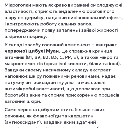
Мікроголки мають яскраво виражені омолоджуючі
властивості, сприяють видаленню ороговілого
шару епідермісу, надаючи вирівнювальний ефект,
і контролюють роботу сальних залоз,
попереджаючи появу запалень і зайвої жирності
шкірного покриву.
У складі засобу головний компонент –
екстракт
червоної цибулі Муан
. Це справжня криниця
вітамінів (В1, В9, В2, В3, С, РР, Е), а також мікро та
макроелементів (органічні кислоти, білки та інші).
Завдяки своєму насиченому складу екстракт
наповнює шкіру поживними речовинами, надає
потужну антиоксидантну дію та має сильні
антимікробні властивості, що допомагає при
боротьбі з акне та сприяє прискоренню процесів
загоєння шкіри.
Саме червона цибуля містить більше таких
речовин, як флавоноїди та кверцетин
(антиоксидант), завдяки яким здатний