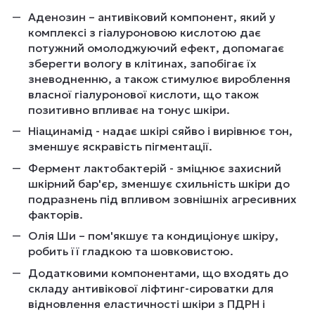
Аденозин – антивіковий компонент, який у
комплексі з гіалуроновою кислотою дає
потужний омолоджуючий ефект, допомагає
зберегти вологу в клітинах, запобігає їх
зневодненню, а також стимулює вироблення
власної гіалуронової кислоти, що також
позитивно впливає на тонус шкіри.
Ніацинамід - надає шкірі сяйво і вирівнює тон,
зменшує яскравість пігментації.
Фермент лактобактерій - зміцнює захисний
шкірний бар'єр, зменшує схильність шкіри до
подразнень під впливом зовнішніх агресивних
факторів.
Олія Ши – пом'якшує та кондиціонує шкіру,
робить її гладкою та шовковистою.
Додатковими компонентами, що входять до
складу антивікової ліфтинг-сироватки для
відновлення еластичності шкіри з ПДРН і