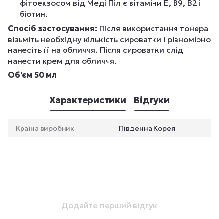
фітоекзосом від Меді Піл є вітаміни E, B9, B2 і
біотин.
Спосіб застосування:
Після використання тонера
візьміть необхідну кількість сироватки і рівномірно
нанесіть її на обличчя. Після сироватки слід
нанести крем для обличчя.
Об'єм 50 мл
Характеристики
Відгуки
Країна виробник
Південна Корея
Додайте перший відгук