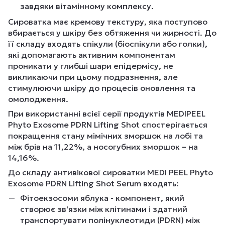
завдяки вітамінному комплексу.
Сироватка має кремову текстуру, яка поступово
вбирається у шкіру без обтяження чи жирності. До
її складу входять спікули (біоспікули або голки),
які допомагають активним компонентам
проникати у глибші шари епідермісу, не
викликаючи при цьому подразнення, але
стимулюючи шкіру до процесів оновлення та
омолодження.
При використанні всієї серії продуктів MEDIPEEL
Phyto Exosome PDRN Lifting Shot спостерігається
покращення стану мімічних зморшок на лобі та
між брів на 11,22%, а носогубних зморшок – на
14,16%.
До складу антивікової сироватки MEDI PEEL Phyto
Exosome PDRN Lifting Shot Serum входять:
Фітоекзосоми яблука - компонент, який
створює зв'язки між клітинами і здатний
транспортувати полінуклеотиди (PDRN) між