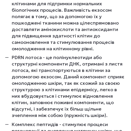
клітинами для підтримки нормальних
біологічних процесів. Важливість екзосом
полягає в тому, що за допомогою їх у
пошкоджені тканини можна цілеспрямовано
доставляти амінокислоти та антиоксиданти
для підвищення здатності клітин до
самооновлення та стимулювання процесів
омолодження на клітинному рівні.
PDRN лотоса - це полінуклеотиди або
структурні компоненти ДНК, отримані з листя
лотоса, які транспортуються в клітини за
допомогою екзосом. Даний компонент сприяє
омолодженню шкіри, так як схожий за своєю
структурою з клітинами епідермісу, легко в
них вбудовується і стимулює відновлення
клітин, заповнює поживні компоненти, що
відсутні, і забезпечує їх більш щільне
зчеплення між собою (пружність шкіри).
Комплекс пептидів - стимулює процеси
регенерації та оновлення матриксу шкіри, що