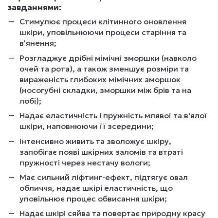
завданнями:
Стимулює процеси клітинного оновлення
шкіри, уповільнюючи процеси старіння та
в'янення;
Розгладжує дрібні мімічні зморшки (навколо
очей та рота), а також зменшує розміри та
вираженість глибоких мімічних зморшок
(носогубні складки, зморшки між брів та на
лобі);
Надає еластичність і пружність млявої та в'ялої
шкіри, наповнюючи її зсередини;
Інтенсивно живить та зволожує шкіру,
запобігає появі шкірних заломів та втраті
пружності через нестачу вологи;
Має сильний ліфтинг-ефект, підтягує овал
обличчя, надає шкірі еластичність, що
уповільнює процес обвисання шкіри;
Надає шкірі сяйва та повертає природну красу