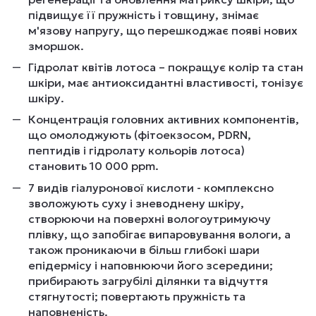
підвищує її пружність і товщину, знімає
м'язову напругу, що перешкоджає появі нових
зморшок.
Гідролат квітів лотоса – покращує колір та стан
шкіри, має антиоксидантні властивості, тонізує
шкіру.
Концентрація головних активних компонентів,
що омолоджують (фітоекзосом, PDRN,
пептидів і гідролату кольорів лотоса)
становить 10 000 ppm.
7 видів гіалуронової кислоти - комплексно
зволожують суху і зневоднену шкіру,
створюючи на поверхні вологоутримуючу
плівку, що запобігає випаровування вологи, а
також проникаючи в більш глибокі шари
епідермісу і наповнюючи його зсередини;
прибирають загрубілі ділянки та відчуття
стягнутості; повертають пружність та
наповненість.