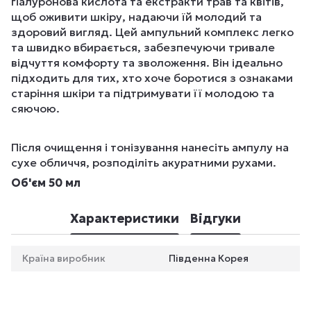
гіалуронова кислота та екстракти трав та квітів,
щоб оживити шкіру, надаючи їй молодий та
здоровий вигляд. Цей ампульний комплекс легко
та швидко вбирається, забезпечуючи тривале
відчуття комфорту та зволоження. Він ідеально
підходить для тих, хто хоче боротися з ознаками
старіння шкіри та підтримувати її молодою та
сяючою.
Після очищення і тонізування нанесіть ампулу на
сухе обличчя, розподіліть акуратними рухами.
Об'єм 50 мл
Характеристики
Відгуки
Країна виробник
Південна Корея