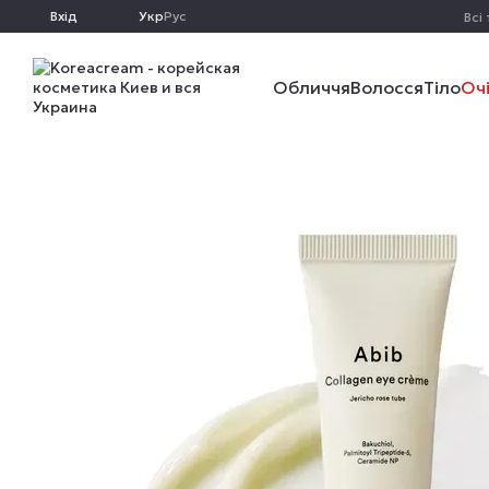
Перейти до основного контенту
Вхід
Укр
Рус
Всі
Обличчя
Волосся
Тіло
Оч