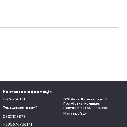
Контактна інформація
0674736141
02094 м. Дарниця вул. П.
Полуботка (колишня
Передзвонити вам?
Попудренко) 30, 1 поверх
Мапа проїзду
0502123878
+380674736141