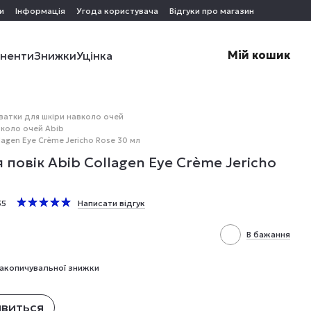
и
Інформація
Угода користувача
Відгуки про магазин
Мій кошик
оненти
Знижки
Уцінка
ватки для шкіри навколо очей
вколо очей Abib
agen Eye Crème Jericho Rose 30 мл
повік Abib Collagen Eye Crème Jericho
55
Написати відгук
В бажання
акопичувальної знижки
явиться