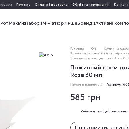
 товари
Про нас
Оплата і доставка
Обмін та повернення
Контакт
і
Рот
Макіяж
Набори
Мініатюри
Інше
Бренди
Активні комп
Головна
Очі
Креми та сиро
Креми та сироватки для шкіри на
Поживний крем для повік Abib Coll
Поживний крем для 
Rose 30 мл
Немає в наявності
Артикул: 66
585 грн
%
Увійти
для відображення н
Повідомити, коли з'