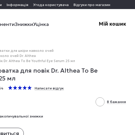
и
Інформація
Угода користувача
Відгуки про магазин
Мій кошик
оненти
Знижки
Уцінка
ватки для шкіри навколо очей
коло очей Dr. Althea
Dr. Althea To Be Youthful Eye Serum 25 мл
тка для повік Dr. Althea To Be
25 мл
54
Написати відгук
В бажання
акопичувальної знижки
явиться