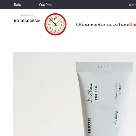
Перейти до основного контенту
Вхід
Укр
Рус
Всі
Обличчя
Волосся
Тіло
Оч