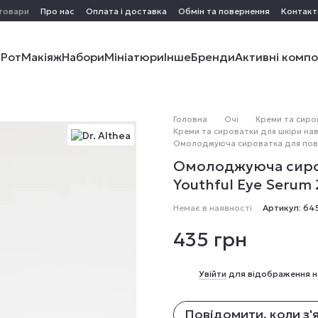
 товари
Про нас
Оплата і доставка
Обмін та повернення
Контакт
і
Рот
Макіяж
Набори
Мініатюри
Інше
Бренди
Активні комп
Головна
Очі
Креми та сиро
Креми та сироватки для шкіри нав
Омолоджуюча сироватка для повік 
Омолоджуюча сирова
Youthful Eye Serum 
Немає в наявності
Артикул: 64
435 грн
%
Увійти
для відображення н
Повідомити, коли з'