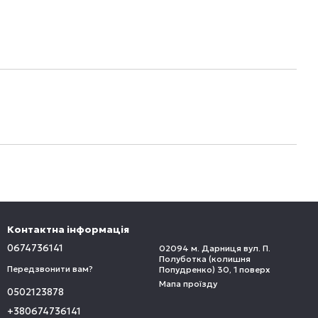
Контактна інформація
0674736141
02094 м. Дарниця вул. П.
Полуботка (колишня
Передзвонити вам?
Попудренко) 30, 1 поверх
Мапа проїзду
0502123878
+380674736141