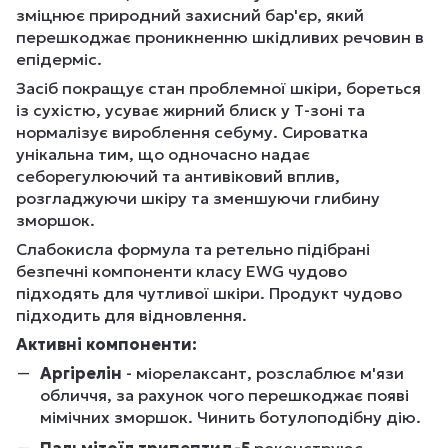
зміцнює природний захисний бар'єр, який
перешкоджає проникненню шкідливих речовин в
епідерміс.
Засіб покращує стан проблемної шкіри, бореться
із сухістю, усуває жирний блиск у Т-зоні та
нормалізує вироблення себуму. Сироватка
унікальна тим, що одночасно надає
себорегулюючий та антивіковий вплив,
розгладжуючи шкіру та зменшуючи глибину
зморшок.
Слабокисла формула та ретельно підібрані
безпечні компоненти класу EWG чудово
підходять для чутливої шкіри. Продукт чудово
підходить для відновлення.
Активні компоненти:
Аргірелін
- міорелаксант, розслаблює м'язи
обличчя, за рахунок чого перешкоджає появі
мімічних зморшок. Чинить ботулоподібну дію.
Пальмітоїл трипептид-5
реконструює