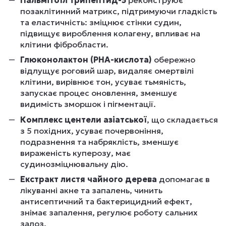
позаклітинний матрикс, підтримуючи гладкість
та еластичність: зміцнює стінки судин,
підвищує вироблення колагену, впливає на
клітини фібробласти.
Глюконолактон (PHA-кислота)
обережно
відлущує роговий шар, видаляє омертвілі
клітини, вирівнює тон, усуває тьмяність,
запускає процес оновлення, зменшує
видимість зморшок і пігментації.
Комплекс центели азіатської
, що складається
з 5 похідних, усуває почервоніння,
подразнення та набряклість, зменшує
вираженість куперозу, має
судинозміцнювальну дію.
Екстракт листя чайного дерева
допомагає в
лікуванні акне та запалень, чинить
антисептичний та бактерицидний ефект,
знімає запалення, регулює роботу сальних
залоз.