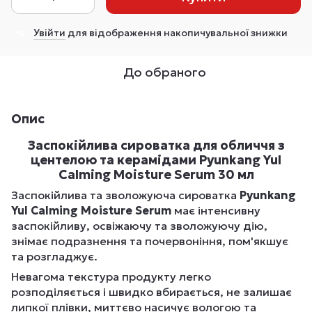
Увійти
для відображення накопичувальної знижки
%
До обраного
Опис
Заспокійлива сироватка для обличчя з
центелою та керамідами Pyunkang Yul
Calming Moisture Serum 30 мл
Заспокійлива та зволожуюча сироватка
Pyunkang
Yul Calming Moisture Serum
має інтенсивну
заспокійливу, освіжаючу та зволожуючу дію,
знімає подразнення та почервоніння, пом'якшує
та розгладжує.
Невагома текстура продукту легко
розподіляється і швидко вбирається, не залишає
липкої плівки, миттєво насичує вологою та