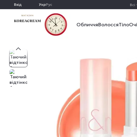
Перейти до основного контенту
Вхід
Укр
Рус
Всі
Обличчя
Волосся
Тіло
Оч