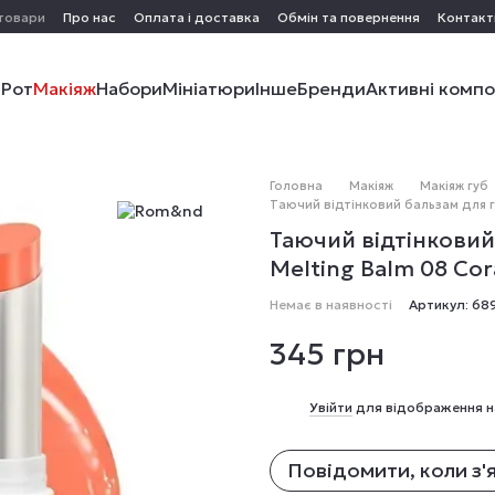
 товари
Про нас
Оплата і доставка
Обмін та повернення
Контакт
і
Рот
Макіяж
Набори
Мініатюри
Інше
Бренди
Активні комп
Головна
Макіяж
Макіяж губ
Таючий відтінковий бальзам для гу
Таючий відтінковий
Melting Balm 08 Coral
Немає в наявності
Артикул: 68
345 грн
%
Увійти
для відображення н
Повідомити, коли з'