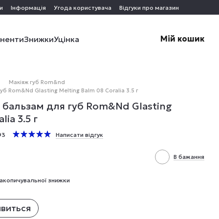
и
Інформація
Угода користувача
Відгуки про магазин
Мій кошик
оненти
Знижки
Уцінка
Макіяж губ Rom&nd
б Rom&Nd Glasting Melting Balm 08 Coralia 3.5 г
 бальзам для губ Rom&Nd Glasting
ia 3.5 г
93
Написати відгук
В бажання
акопичувальної знижки
явиться