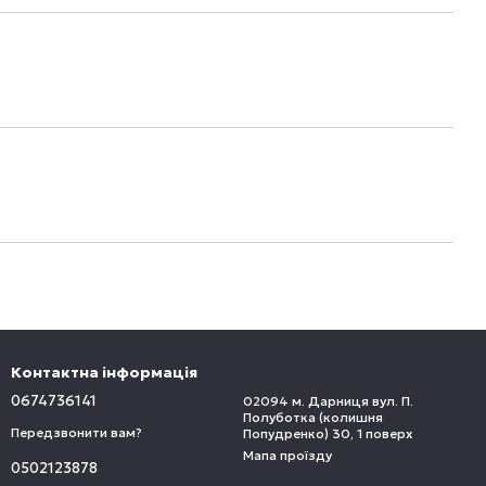
Контактна інформація
0674736141
02094 м. Дарниця вул. П.
Полуботка (колишня
Передзвонити вам?
Попудренко) 30, 1 поверх
Мапа проїзду
0502123878