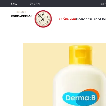
Перейти до основного контенту
Вхід
Укр
Рус
Всі
Обличчя
Волосся
Тіло
Оч