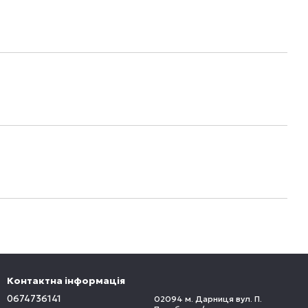
Контактна інформація
0674736141
02094 м. Дарниця вул. П.