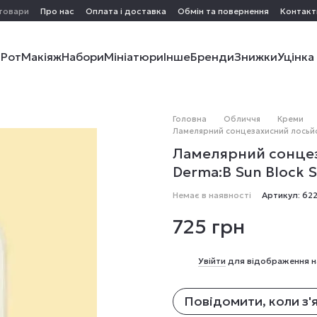
 товари
Про нас
Оплата і доставка
Обмін та повернення
Контакт
і
Рот
Макіяж
Набори
Мініатюри
Інше
Бренди
Знижки
Уцінка
Головна
Обличчя
Креми
Ламелярний сонцезахисний лосьйон
Ламелярний сонцез
Derma:B Sun Block 
Немає в наявності
Артикул: 62
725 грн
%
Увійти
для відображення н
Повідомити, коли з'