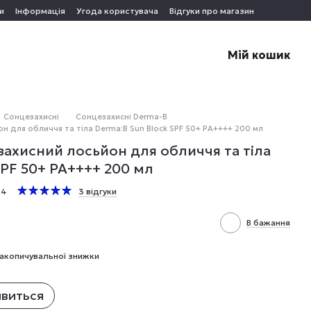
и
Інформація
Угода користувача
Відгуки про магазин
Мій кошик
Сонцезахисні
Сонцезахисні Derma-B
 для обличчя та тіла Derma:B Sun Block SPF 50+ PA++++ 200 мл
ахисний лосьйон для обличчя та тіла
SPF 50+ PA++++ 200 мл
24
3 відгуки
В бажання
акопичувальної знижки
явиться