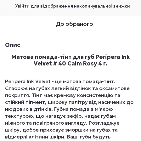
Увійти
для відображення накопичувальної знижки
%
До обраного
Опис
Матова помада-тінт для губ Peripera Ink
Velvet # 40 Calm Rosy 4 г.
Peripera Ink Velvet - це матова помада-тінт.
Створює на губах легкий відтінок та оксамитове
покриття. Тінт має кремову консистенцію та
стійкий пігмент, широку палітру від насичених до
нюдових відтінків. Губна помада з м'якою
текстурою, що нагадує зефір, надає губам
ніжного та повітряного вигляду. Розгладжує
шкіру, добре приховує зморшки на губах та
відмерлі клітини шкіри. Ваші губи будуть