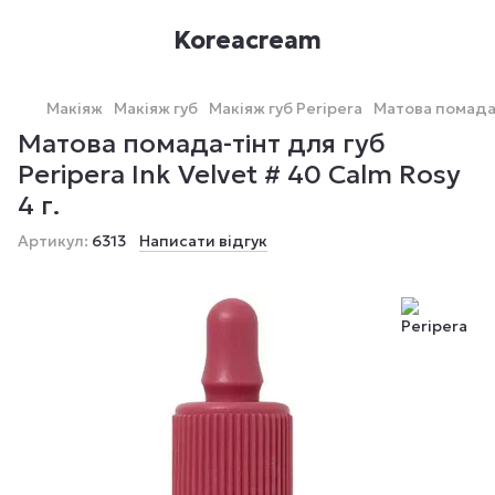
Koreacream
Макіяж
Макіяж губ
Макіяж губ Peripera
Матова помада-т
Матова помада-тінт для губ
Peripera Ink Velvet # 40 Calm Rosy
4 г.
Артикул:
6313
Написати відгук