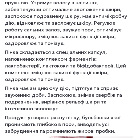
пружною. Утримує вологу в клітинах,
забезпечуючи оптимальне зволоження шкіри,
заспокоює подразнену шкіру, має антимікробну
дію, відновлює та зволожує шкіру. Регулює
роботу сальних залоз, звужує пори, оптимізує
мікрофлору, зміцнює захисні функції шкіри,
оздоровлює та тонізує.
Пінка складається з спеціальних капсул,
наповнених комплексом ферментів:
лактобактерії, лактококи та біфідобактерії. Цей
комплекс зміцнює захисні функції шкіри,
оздоровлює та тонізує.
Пінка має зміцнюючу дію, підтягує та сприяє
звуженню доби. Заспокоює, знімає свербіж та
подразнення, вирівнює рельєф шкіри та
інтенсивно зволожує.
Продукт утворює рясну пінку, бульбашки якої
проникають глибоко в пори, виводять усі
забруднення та розчиняють жирові пробки.