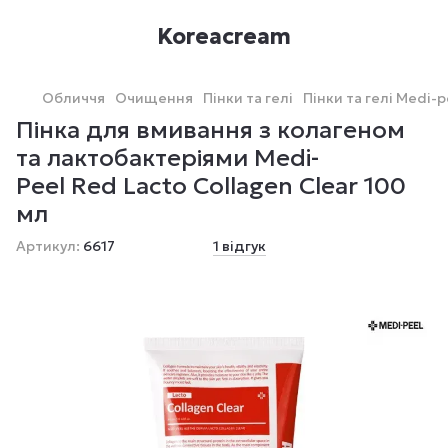
Koreacream
Обличчя
Очищення
Пінки та гелі
Пінки та гелі Medi-p
Пінка для вмивання з колагеном
та лактобактеріями Medi-
Peel Red Lacto Collagen Clear 100
мл
Артикул:
6617
1 відгук