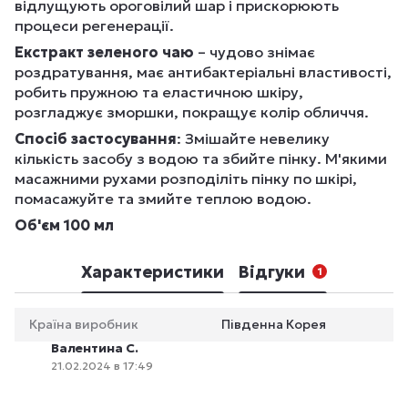
відлущують ороговілий шар і прискорюють
процеси регенерації.
Екстракт зеленого чаю
– чудово знімає
роздратування, має антибактеріальні властивості,
робить пружною та еластичною шкіру,
розгладжує зморшки, покращує колір обличчя.
Спосіб застосування
: Змішайте невелику
кількість засобу з водою та збийте пінку. М'якими
масажними рухами розподіліть пінку по шкірі,
помасажуйте та змийте теплою водою.
Об'єм 100 мл
Характеристики
Відгуки
1
Країна виробник
Південна Корея
Валентина С.
21.02.2024 в 17:49