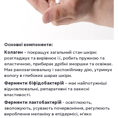
Основні компоненти:
Колаген
– покращує загальний стан шкіри:
розгладжує та вирівнює її, робить пружною та
еластичною, прибирає дрібні зморшки та освіжає.
Має ранозагоювальну і заспокійливу дію, утримує
вологу в глибоких шарах шкіри.
Ферменти біфідобактерій
– має найпотужніші
відновлювальні, репаративні та захисні
властивості.
Ферменти лактобактерій
- освітлюють,
зволожують, усувають почервоніння, регулюють
вироблення меланіну в епідермісі, м'яко