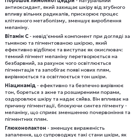
Порошок лимонної цедри
- натуральний
антиоксидант, який захищає шкіру від згубного
впливу вільних радикалів, прискорює процес
клітинного метаболізму, зменшує вироблення
меланіну.
Вітамін С
- невід'ємний компонент при догляді за
тьмяною та пігментованою шкірою, який
ефективно відбілює та виступає як окислювач:
темний пігмент меланіну перетворюється на
безбарвний, за рахунок чого освітлюється
пігментація та запобігає появі нових плям,
вирівнюється та освітлюється тон шкіри.
Ніацинамід
- ефективно та безпечно вирівнює
тон, бореться з акне та розширеними порами,
оздоровлює шкіру та надає сяйва. Він впливає на
причину пігментації, блокуючи синтез пігменту -
меланіну, що сприяє зменшенню почервоніння та
пігментних плям.
Глюконолактон
- зменшує вираженість
запалення, що супроводжує такі стани шкіри, як