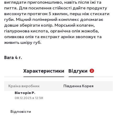
виглядати приголомшливо, навіть після їжі та
пиття. Для посилення стійкості дайте продукту
висохнути протягом 5 хвилин, перш ніж стискати
губи. Міцний полімерний комплекс допомагає
довше зберігати колір. Морський колаген,
гіалуронова кислота, органічна олія жожоба,
оливкова олія та екстракт арніки зволожує та
живить шкіру губ.
Вага 4 г.
Характеристики
Відгуки
2
Країна виробник
Південна Корея
Вікторія Р.
08.12.2023 в 12:38
Відповісти