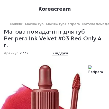
Koreacream
Макіяж
Макіяж губ
Макіяж губ Peripera
Матова помада-т
Матова помада-тінт для губ
Peripera Ink Velvet #03 Red Only 4
г.
Артикул:
6332
2 відгуки