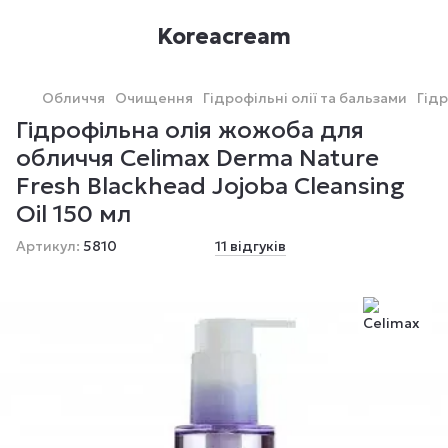
Koreacream
Обличчя
Очищення
Гідрофільні олії та бальзами
Гідр
Гідрофільна олія жожоба для
обличчя Celimax Derma Nature
Fresh Blackhead Jojoba Cleansing
Oil 150 мл
Артикул:
5810
11 відгуків