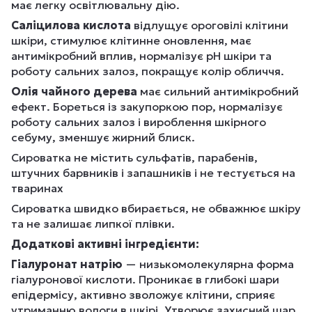
має легку освітлювальну дію.
Саліцилова кислота
відлущує ороговілі клітини
шкіри, стимулює клітинне оновлення, має
антимікробний вплив, нормалізує pH шкіри та
роботу сальних залоз, покращує колір обличчя.
Олія чайного дерева
має сильний антимікробний
ефект. Бореться із закупоркою пор, нормалізує
роботу сальних залоз і вироблення шкірного
себуму, зменшує жирний блиск.
Сироватка не містить сульфатів, парабенів,
штучних барвників і запашників і не тестується на
тваринах
Сироватка швидко вбирається, не обважнює шкіру
та не залишає липкої плівки.
Додаткові активні інгредієнти:
Гіалуронат натрію
— низькомолекулярна форма
гіалуронової кислоти. Проникає в глибокі шари
епідермісу, активно зволожує клітини, сприяє
утриманню вологи в шкірі. Утворює захисний шар,