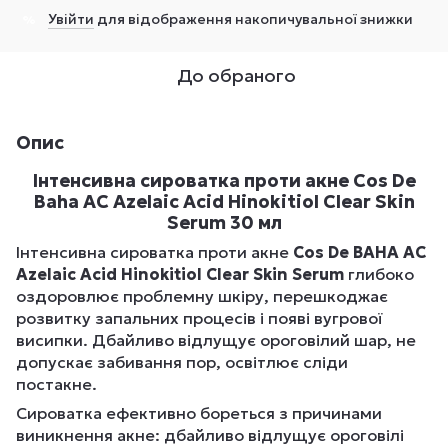
Увійти
для відображення накопичувальної знижки
%
До обраного
Опис
Інтенсивна сироватка проти акне Cos De
Baha AC Azelaic Acid Hinokitiol Clear Skin
Serum 30 мл
Інтенсивна сироватка проти акне
Cos De BAHA AC
Azelaic Acid Hinokitiol Clear Skin Serum
глибоко
оздоровлює проблемну шкіру, перешкоджає
розвитку запальних процесів і появі вугрової
висипки. Дбайливо відлущує ороговілий шар, не
допускає забивання пор, освітлює сліди
постакне.
Сироватка ефективно бореться з причинами
виникнення акне: дбайливо відлущує ороговілі