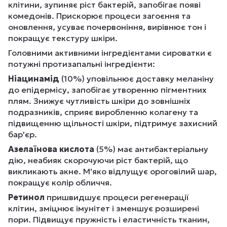
клітини, зупиняє ріст бактерій, запобігає появі
комедонів. Прискорює процеси загоєння та
оновлення, усуває почервоніння, вирівнює тон і
покращує текстуру шкіри.
Головними активними інгредієнтами сироватки є
потужні протизапальні інгредієнти:
Ніацинамід
(10%) уповільнює доставку меланіну
до епідермісу, запобігає утворенню пігментних
плям. Знижує чутливість шкіри до зовнішніх
подразників, сприяє виробленню колагену та
підвищенню щільності шкіри, підтримує захисний
бар'єр.
Азелаїнова кислота
(5%) має антибактеріальну
дію, неабияк скорочуючи ріст бактерій, що
викликають акне. М'яко відлущує ороговілий шар,
покращує колір обличчя.
Ретинол
пришвидшує процеси регенерації
клітин, зміцнює імунітет і зменшує розширені
пори. Підвищує пружність і еластичність тканин,