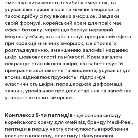
зменшує вираженість і глибину зморшок, та
усуває вже наявні вікові та мімічні зморшки, а
також дрібну сітку вікових зморшок. Завдяки
своїй формулі, корейський крем для повік має
ефект ботоксу, через що блокує нервовий
імпульс у м'язи, що забезпечує прекрасний ефект
при корекції мімічних зморшок, це сприяє їх
розгладжуванню, зменшенню заломів і наданню
шкірі шовковистості та м'якості. Крем загалом
покращує стан вікової шкіри, він забезпечує їй
прекрасне зволоження та живлення, усуває сліди
втоми, відновлює пружність і підтримує
еластичність шкіри, перешкоджає деформації
тканин, уповільнює процеси старіння та запобігає
утворенню нових зморшок
Комплекс з 5-ти пептидів
- це основа складу
корейського крему для очей від бренду Medi-Peel,
пептиди в першу чергу стимулюють вироблення
власного колагену, еластину і гіалуронової