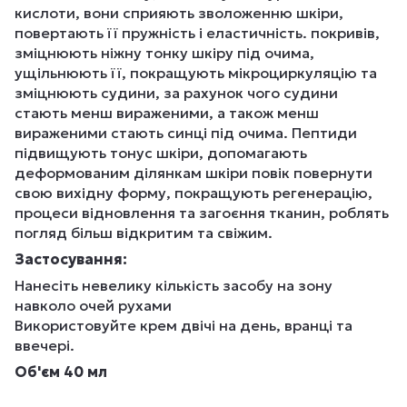
кислоти, вони сприяють зволоженню шкіри,
повертають її пружність і еластичність. покривів,
зміцнюють ніжну тонку шкіру під очима,
ущільнюють її, покращують мікроциркуляцію та
зміцнюють судини, за рахунок чого судини
стають менш вираженими, а також менш
вираженими стають синці під очима. Пептиди
підвищують тонус шкіри, допомагають
деформованим ділянкам шкіри повік повернути
свою вихідну форму, покращують регенерацію,
процеси відновлення та загоєння тканин, роблять
погляд більш відкритим та свіжим.
Застосування:
Нанесіть невелику кількість засобу на зону
навколо очей рухами
Використовуйте крем двічі на день, вранці та
ввечері.
Об'єм 40 мл