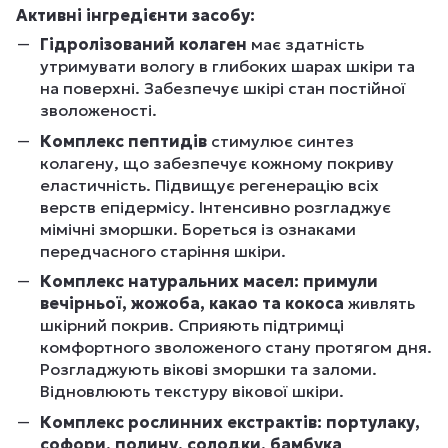
Активні інгредієнти засобу:
Гідролізований колаген
має здатність
утримувати вологу в глибоких шарах шкіри та
на поверхні. Забезпечує шкірі стан постійної
зволоженості.
Комплекс пептидів
стимулює синтез
колагену, що забезпечує кожному покриву
еластичність. Підвищує регенерацію всіх
верств епідермісу. Інтенсивно розгладжує
мімічні зморшки. Бореться із ознаками
передчасного старіння шкіри.
Комплекс натуральних масел: примули
вечірньої, жожоба, какао та кокоса
живлять
шкірний покрив. Сприяють підтримці
комфортного зволоженого стану протягом дня.
Розгладжують вікові зморшки та заломи.
Відновлюють текстуру вікової шкіри.
Комплекс рослинних екстрактів: портулаку,
софори, полину, солодки, бамбука