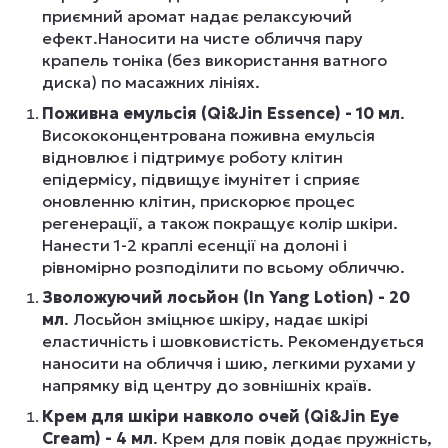
приємний аромат надає релаксуючий
ефект.Наносити на чисте обличчя пару
крапель тоніка (без використання ватного
диска) по масажних лініях.
Поживна емульсія (Qi&Jin Essence) - 10 мл
.
Висококонцентрована поживна емульсія
відновлює і підтримує роботу клітин
епідермісу, підвищує імунітет і сприяє
оновленню клітин, прискорює процес
регенерації, а також покращує колір шкіри.
Нанести 1-2 краплі есенції на долоні і
рівномірно розподілити по всьому обличчю.
Зволожуючий лосьйон (In
Yang
Lotion
) - 20
мл
. Лосьйон зміцнює шкіру, надає шкірі
еластичність і шовковистість. Рекомендується
наносити на обличчя і шию, легкими рухами у
напрямку від центру до зовнішніх країв.
Крем для шкіри навколо очей (Qi&Jin Eye
Cream) - 4 мл
. Крем для повік додає пружність,