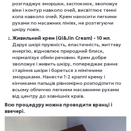
розгладжує зморшки, заспокоює, зволожує
віки і контур навколо очей, висвітлює темні
кола навколо очей. Крем наносити легкими
рухами по масажних лініях, не розтягуючи
шкіру повік.
Живильний крем (Qi&Jin Cream) - 10 мл
.
Дарує шкірі пружність, еластичність, життєву
енергію, відновлює природний блиск,
нормалізує обмін речовин. Крем добре
зволожує і живить шкіру, попереджає раннє
старіння шкіри і бореться з мімічними
зморшками. Нанести 1-2 краплі крему і
кінчиками пальців рівномірно розподілити по
всьому обличчю легкими масажними рухами
від центру до зовнішніх країв.
Всю процедуру можна проводити вранці і
ввечері.