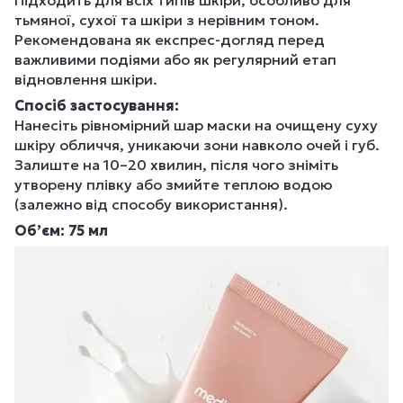
Підходить для всіх типів шкіри, особливо для
тьмяної, сухої та шкіри з нерівним тоном.
Рекомендована як експрес-догляд перед
важливими подіями або як регулярний етап
відновлення шкіри.
Спосіб застосування:
Нанесіть рівномірний шар маски на очищену суху
шкіру обличчя, уникаючи зони навколо очей і губ.
Залиште на 10–20 хвилин, після чого зніміть
утворену плівку або змийте теплою водою
(залежно від способу використання).
Об’єм:
75 мл